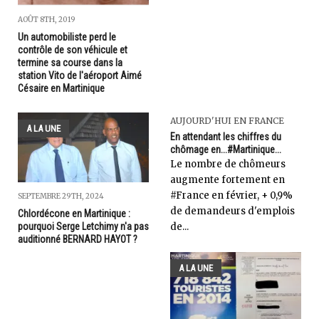
AOÛT 8TH, 2019
Un automobiliste perd le
contrôle de son véhicule et
termine sa course dans la
station Vito de l'aéroport Aimé
Césaire en Martinique
AUJOURD'HUI EN FRANCE
A LA UNE
En attendant les chiffres du
chômage en...#Martinique...
Le nombre de chômeurs
augmente fortement en
#France en février, + 0,9%
SEPTEMBRE 29TH, 2024
de demandeurs d'emplois
Chlordécone en Martinique :
de...
pourquoi Serge Letchimy n'a pas
auditionné BERNARD HAYOT ?
A LA UNE