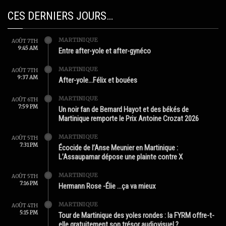
CES DERNIERS JOURS…
MARTINIQUE
AOÛT 7TH
9:45 AM
Entre after-yole et after-gynéco
MARTINIQUE
AOÛT 7TH
9:37 AM
After-yole…Félix et bouées
MARTINIQUE
AOÛT 6TH
7:59 PM
Un noir fan de Bernard Hayot et des békés de
Martinique remporte le Prix Antoine Crozat 2026
MARTINIQUE
AOÛT 5TH
7:31 PM
Écocide de l’Anse Meunier en Martinique :
L’Assaupamar dépose une plainte contre X
MARTINIQUE
AOÛT 5TH
7:16 PM
Hermann Rose -Élie …ça va mieux
MARTINIQUE
AOÛT 4TH
5:15 PM
Tour de Martinique des yoles rondes : la FYRM offre-t-
elle gratuitement son trésor audiovisuel ?