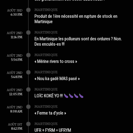
MARTINIQUE
AOÛT 3RD
6:30 PM
Produit de 1ère nécessité en rupture de stock en
Martinique
MARTINIQUE
AOÛT 2ND
11:14 PM
En Martinique les pollueurs sont des ordures ? Non.
Des enculés-es !!!
MARTINIQUE
AOÛT 2ND
5:56 PM
« Mérine rivers to cross »
MARTINIQUE
AOÛT 2ND
5:48 PM
« Nou ka gadé MAS pasé »
MARTINIQUE
AOÛT 2ND
12:05 PM
LOÏC KOKÉ YO !!!
MARTINIQUE
AOÛT 2ND
8:08 AM
« Ferme ta d’yole »
MARTINIQUE
AOÛT 1ST
8:42 PM
UFR + FYRM = UFRYM