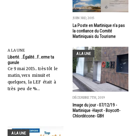
JUIN 3RD, 2015
La Poste en Martinique n'a pas
la confiance du Comité
Martiniquais du Tourisme
A LA UNE
A LA UNE
Liberté. ..Égalité...F...erme ta
gueule
Ce 9 mai 2015... très tôt le
matin, vers minuit et
quelques, la LEF était à
très peu de %...
DÉCEMBRE 7TH, 2019
Image du jour - 07/12/19 -
Martinique -Hayot - Boycott-
Chlordécone- GBH
A LA UNE