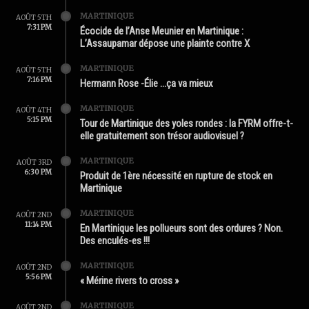
MARTINIQUE
AOÛT 5TH
7:31 PM
Écocide de l’Anse Meunier en Martinique :
L’Assaupamar dépose une plainte contre X
MARTINIQUE
AOÛT 5TH
7:16 PM
Hermann Rose -Élie …ça va mieux
MARTINIQUE
AOÛT 4TH
5:15 PM
Tour de Martinique des yoles rondes : la FYRM offre-t-
elle gratuitement son trésor audiovisuel ?
MARTINIQUE
AOÛT 3RD
6:30 PM
Produit de 1ère nécessité en rupture de stock en
Martinique
MARTINIQUE
AOÛT 2ND
11:14 PM
En Martinique les pollueurs sont des ordures ? Non.
Des enculés-es !!!
MARTINIQUE
AOÛT 2ND
5:56 PM
« Mérine rivers to cross »
MARTINIQUE
AOÛT 2ND