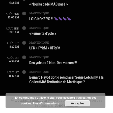
5:48 PM
« Nou ka gadé MAS pasé »
MARTINIQUE
AOÛT 2ND
12:05 PM
LOÏC KOKÉ YO !!!
MARTINIQUE
AOÛT 2ND
8:08 AM
« Ferme ta d’yole »
MARTINIQUE
AOÛT 1ST
8:42 PM
UFR + FYRM = UFRYM
MARTINIQUE
AOÛT 1ST
6:56 PM
Des yoleurs ? Non. Des voleurs !!!
MARTINIQUE
AOÛT 1ST
8:35 AM
Bernard Hayot doit-il remplacer Serge Letchimy à la
Collectivité Territoriale de Martinique ?
En continuant à utiliser le site, vous acceptez l’utilisation des
©
Bondamanjak.com
1994-2020 - Tous droits réservés
Accepter
cookies.
Plus d’informations
Produit par
Bondamanjak