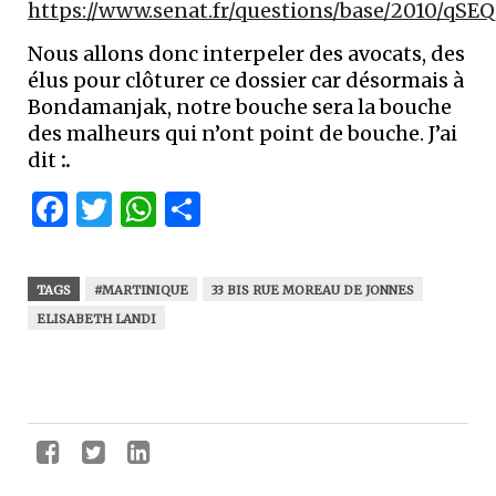
https://www.senat.fr/questions/base/2010/qSE
Nous allons donc interpeler des avocats, des
élus pour clôturer ce dossier car désormais à
Bondamanjak, notre bouche sera la bouche
des malheurs qui n’ont point de bouche. J’ai
dit
:.
Facebook
Twitter
WhatsApp
Partager
TAGS
#MARTINIQUE
33 BIS RUE MOREAU DE JONNES
ELISABETH LANDI