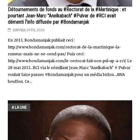
Détournements de fonds au #Rectorat de la #Martinique : et
pourtant Jean-Marc "Anelkabach" #Pulvar de #RCI avait
démenti ĺ'info diffusée par #Bondamanjak
JANVIER 29TH, 2020
En 2013, Bondamanjak publiait ceci :
http://www.bondamanjak.com/rectorat-de-la-martinique-la-
rumeur-mais-ne-se-rend-pas/ Puis ceci :
http://www.bondamanjak.com/le-rectorat-fait-son-pul-up-a-rci/ Le
28 mai 2013…RCI via le sémillant Jean-Marc "Anelkabach" # Pulvar
voulait faire passer #Bondamanjak pour un média bidon…AWA
bouffon. Ce...
A LA UNE