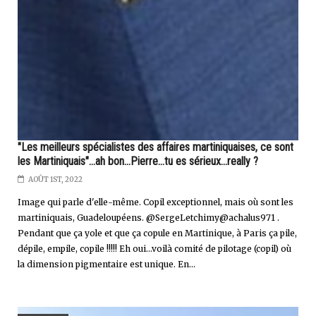
"Les meilleurs spécialistes des affaires martiniquaises, ce sont
les Martiniquais"...ah bon...Pierre...tu es sérieux...really ?
AOÛT 1ST, 2022
Image qui parle d'elle-même. Copil exceptionnel, mais où sont les
martiniquais, Guadeloupéens. @SergeLetchimy@achalus971 .
Pendant que ça yole et que ça copule en Martinique, à Paris ça pile,
dépile, empile, copile !!!!! Eh oui...voilà comité de pilotage (copil) où
la dimension pigmentaire est unique. En...