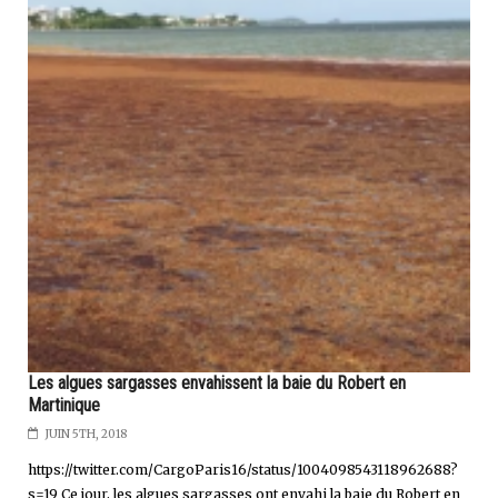
Les algues sargasses envahissent la baie du Robert en
Martinique
JUIN 5TH, 2018
https://twitter.com/CargoParis16/status/1004098543118962688?
s=19 Ce jour, les algues sargasses ont envahi la baie du Robert en