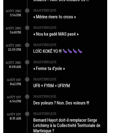
MARTINIQUE
AOÛT 2ND
5:56 PM
« Mérine rivers to cross »
MARTINIQUE
AOÛT 2ND
5:48 PM
« Nou ka gadé MAS pasé »
MARTINIQUE
AOÛT 2ND
12:05 PM
LOÏC KOKÉ YO !!!
MARTINIQUE
AOÛT 2ND
8:08 AM
« Ferme ta d’yole »
MARTINIQUE
AOÛT 1ST
8:42 PM
UFR + FYRM = UFRYM
MARTINIQUE
AOÛT 1ST
6:56 PM
Des yoleurs ? Non. Des voleurs !!!
MARTINIQUE
AOÛT 1ST
8:35 AM
Bernard Hayot doit-il remplacer Serge
Letchimy à la Collectivité Territoriale de
Martinique ?