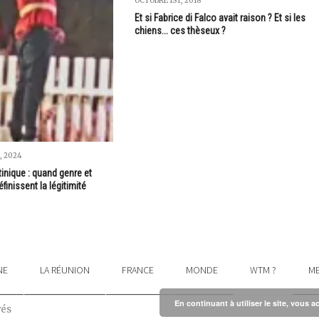
OCTOBRE 1ST, 2018
Et si Fabrice di Falco avait raison ? Et si les
chiens... ces thèseux ?
, 2024
inique : quand genre et
finissent la légitimité
NE
LA RÉUNION
FRANCE
MONDE
WTM ?
ME
En continuant à utiliser le site, vous a
vés