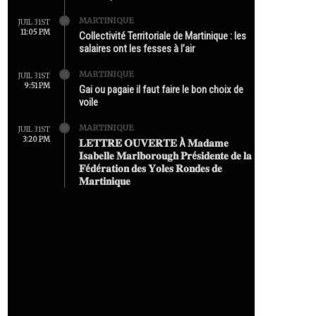
MARTINIQUE
JUIL 31ST
11:05 PM
Collectivité Territoriale de Martinique : les
salaires ont les fesses à l’air
MARTINIQUE
JUIL 31ST
9:51 PM
Gai ou pagaie il faut faire le bon choix de
voile
MARTINIQUE
JUIL 31ST
3:20 PM
𝐋𝐄𝐓𝐓𝐑𝐄 𝐎𝐔𝐕𝐄𝐑𝐓𝐄 À 𝐌𝐚𝐝𝐚𝐦𝐞
𝐈𝐬𝐚𝐛𝐞𝐥𝐥𝐞 𝐌𝐚𝐫𝐥𝐛𝐨𝐫𝐨𝐮𝐠𝐡 𝐏𝐫é𝐬𝐢𝐝𝐞𝐧𝐭𝐞 𝐝𝐞 𝐥𝐚
𝐅é𝐝é𝐫𝐚𝐭𝐢𝐨𝐧 𝐝𝐞𝐬 𝐘𝐨𝐥𝐞𝐬 𝐑𝐨𝐧𝐝𝐞𝐬 𝐝𝐞
𝐌𝐚𝐫𝐭𝐢𝐧𝐢𝐪𝐮𝐞