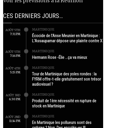
Voir les prévisions à la Réunion
CES DERNIERS JOURS…
MARTINIQUE
AOÛT 5TH
7:31 PM
Écocide de l’Anse Meunier en Martinique :
L’Assaupamar dépose une plainte contre X
MARTINIQUE
AOÛT 5TH
7:16 PM
Hermann Rose -Élie …ça va mieux
MARTINIQUE
AOÛT 4TH
5:15 PM
Tour de Martinique des yoles rondes : la
FYRM offre-t-elle gratuitement son trésor
audiovisuel ?
MARTINIQUE
AOÛT 3RD
6:30 PM
Produit de 1ère nécessité en rupture de
stock en Martinique
MARTINIQUE
AOÛT 2ND
11:14 PM
En Martinique les pollueurs sont des
ordures ? Non. Des enculés-es !!!