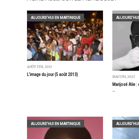
AUJOURD'HUI EN MARTINIQUE
AUJOURD'HUI
AOÛT 5TH, 2013
L'image du jour (5 août 2013)
MAI 5TH, 2023
Marijosé Alie 
…
AUJOURD'HUI EN MARTINIQUE
AUJOURD'HUI