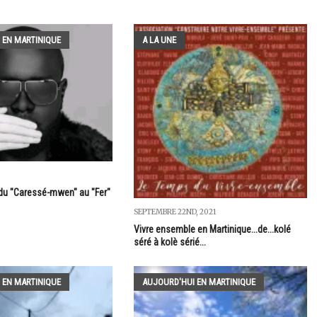
 EN MARTINIQUE
A LA UNE
: du "Caressé-mwen" au "Fer"
SEPTEMBRE 22ND, 2021
Vivre ensemble en Martinique...de...kolé
séré à kolè sérié...
 EN MARTINIQUE
AUJOURD'HUI EN MARTINIQUE