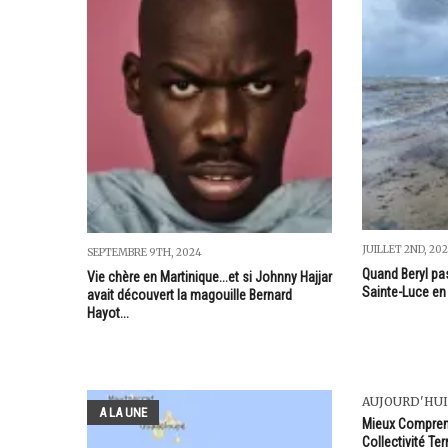
JUILLET 2ND, 20
SEPTEMBRE 9TH, 2024
Quand Beryl pas
Vie chère en Martinique...et si Johnny Hajjar
Sainte-Luce en
avait découvert la magouille Bernard
Hayot...
AUJOURD'HUI
A LA UNE
Mieux Comprend
Collectivité Ter