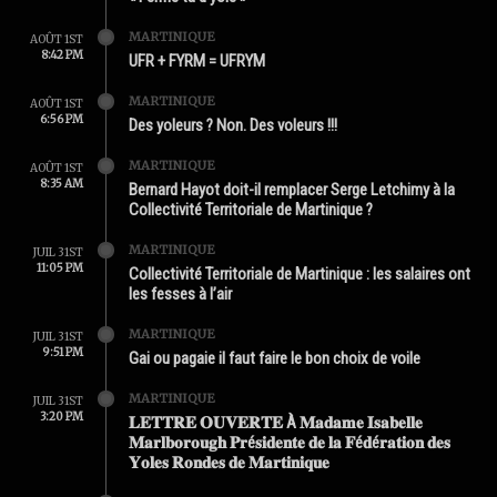
MARTINIQUE
AOÛT 1ST
8:42 PM
UFR + FYRM = UFRYM
MARTINIQUE
AOÛT 1ST
6:56 PM
Des yoleurs ? Non. Des voleurs !!!
MARTINIQUE
AOÛT 1ST
8:35 AM
Bernard Hayot doit-il remplacer Serge Letchimy à la
Collectivité Territoriale de Martinique ?
MARTINIQUE
JUIL 31ST
11:05 PM
Collectivité Territoriale de Martinique : les salaires ont
les fesses à l’air
MARTINIQUE
JUIL 31ST
9:51 PM
Gai ou pagaie il faut faire le bon choix de voile
MARTINIQUE
JUIL 31ST
3:20 PM
𝐋𝐄𝐓𝐓𝐑𝐄 𝐎𝐔𝐕𝐄𝐑𝐓𝐄 À 𝐌𝐚𝐝𝐚𝐦𝐞 𝐈𝐬𝐚𝐛𝐞𝐥𝐥𝐞
𝐌𝐚𝐫𝐥𝐛𝐨𝐫𝐨𝐮𝐠𝐡 𝐏𝐫é𝐬𝐢𝐝𝐞𝐧𝐭𝐞 𝐝𝐞 𝐥𝐚 𝐅é𝐝é𝐫𝐚𝐭𝐢𝐨𝐧 𝐝𝐞𝐬
𝐘𝐨𝐥𝐞𝐬 𝐑𝐨𝐧𝐝𝐞𝐬 𝐝𝐞 𝐌𝐚𝐫𝐭𝐢𝐧𝐢𝐪𝐮𝐞