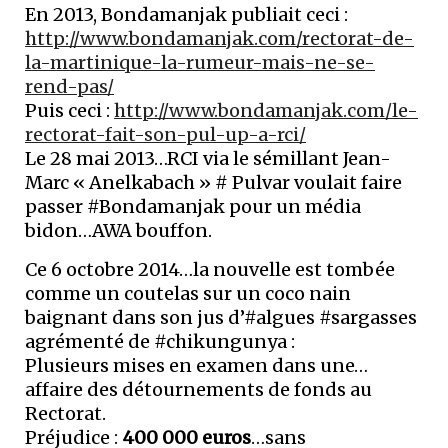
En 2013, Bondamanjak publiait ceci :
http://www.bondamanjak.com/rectorat-de-
la-martinique-la-rumeur-mais-ne-se-
rend-pas/
Puis ceci :
http://www.bondamanjak.com/le-
rectorat-fait-son-pul-up-a-rci/
Le 28 mai 2013…RCI via le sémillant Jean-
Marc « Anelkabach » # Pulvar voulait faire
passer #Bondamanjak pour un média
bidon…AWA bouffon.
Ce 6 octobre 2014…la nouvelle est tombée
comme un coutelas sur un coco nain
baignant dans son jus d’#algues #sargasses
agrémenté de #chikungunya :
Plusieurs mises en examen dans une…
affaire des détournements de fonds au
Rectorat.
Préjudice :
400 000 euros
…sans