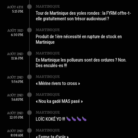
MARTINIQUE
AOÛT 4TH
5:15 PM
Tour de Martinique des yoles rondes : la FYRM offre-t-
elle gratuitement son trésor audiovisuel ?
MARTINIQUE
AOÛT 3RD
6:30 PM
Produit de 1ère nécessité en rupture de stock en
Martinique
MARTINIQUE
AOÛT 2ND
11:14 PM
En Martinique les pollueurs sont des ordures ? Non.
Des enculés-es !!!
MARTINIQUE
AOÛT 2ND
5:56 PM
« Mérine rivers to cross »
MARTINIQUE
AOÛT 2ND
5:48 PM
« Nou ka gadé MAS pasé »
MARTINIQUE
AOÛT 2ND
12:05 PM
LOÏC KOKÉ YO !!!
MARTINIQUE
AOÛT 2ND
8:08 AM
« Ferme ta d’yole »