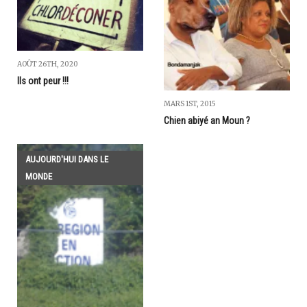
AOÛT 26TH, 2020
Ils ont peur !!!
MARS 1ST, 2015
Chien abiyé an Moun ?
AUJOURD'HUI DANS LE
MONDE