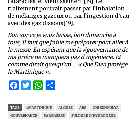
cataractes, et vieillissement[19]. Le
traitement pourrait passer par l’inhalation
de mélanges gazeux ou par l’ingestion d’eau
avec des gaz dissous[19].
Bon sur ce je vous laisse, bon dimanche à
tous, il faut que j’aille me préparer pour aller à
la messe. En espérant que la #gouvernance de
ma prière ne manquera pas d’ingénierie. Et
comme dirait quelqu’un … « Que Dieu protège
la Martinique ».
Facebook
Twitter
WhatsApp
Partager
TAGS
#MARTINIQUE
ALGUES
ARS
CHIKUNGUNYA
GOUVERNANCE
SARGASSES
SULDURE D'HYDROGÈNE