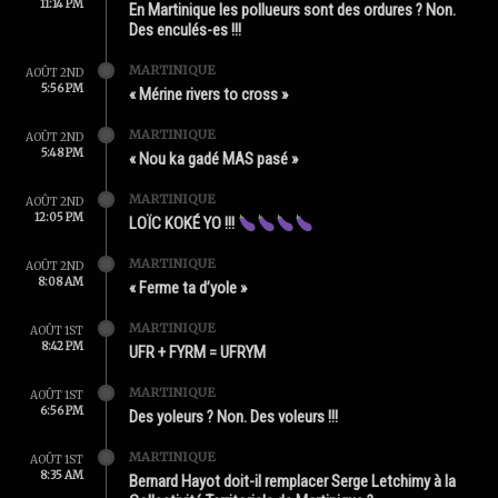
11:14 PM
En Martinique les pollueurs sont des ordures ? Non.
Des enculés-es !!!
MARTINIQUE
AOÛT 2ND
5:56 PM
« Mérine rivers to cross »
MARTINIQUE
AOÛT 2ND
5:48 PM
« Nou ka gadé MAS pasé »
MARTINIQUE
AOÛT 2ND
12:05 PM
LOÏC KOKÉ YO !!!
MARTINIQUE
AOÛT 2ND
8:08 AM
« Ferme ta d’yole »
MARTINIQUE
AOÛT 1ST
8:42 PM
UFR + FYRM = UFRYM
MARTINIQUE
AOÛT 1ST
6:56 PM
Des yoleurs ? Non. Des voleurs !!!
MARTINIQUE
AOÛT 1ST
8:35 AM
Bernard Hayot doit-il remplacer Serge Letchimy à la