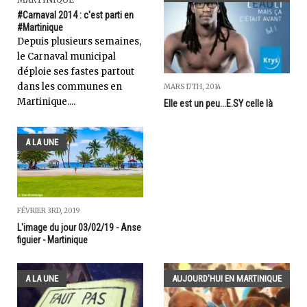
#Carnaval 2014 : c'est parti en
#Martinique
Depuis plusieurs semaines,
le Carnaval municipal
déploie ses fastes partout
dans les communes en
MARS 17TH, 2014
Martinique....
Elle est un peu...E.SY celle là
A LA UNE
FÉVRIER 3RD, 2019
L'image du jour 03/02/19 - Anse
figuier - Martinique
A LA UNE
AUJOURD'HUI EN MARTINIQUE