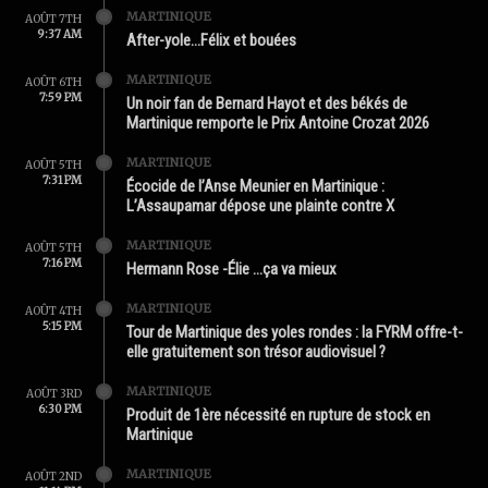
MARTINIQUE
AOÛT 7TH
9:37 AM
After-yole…Félix et bouées
MARTINIQUE
AOÛT 6TH
7:59 PM
Un noir fan de Bernard Hayot et des békés de
Martinique remporte le Prix Antoine Crozat 2026
MARTINIQUE
AOÛT 5TH
7:31 PM
Écocide de l’Anse Meunier en Martinique :
L’Assaupamar dépose une plainte contre X
MARTINIQUE
AOÛT 5TH
7:16 PM
Hermann Rose -Élie …ça va mieux
MARTINIQUE
AOÛT 4TH
5:15 PM
Tour de Martinique des yoles rondes : la FYRM offre-t-
elle gratuitement son trésor audiovisuel ?
MARTINIQUE
AOÛT 3RD
6:30 PM
Produit de 1ère nécessité en rupture de stock en
Martinique
MARTINIQUE
AOÛT 2ND