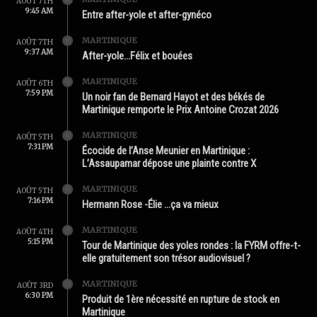
AOÛT 7TH
9:45 AM
Entre after-yole et after-gynéco
MARTINIQUE
AOÛT 7TH
9:37 AM
After-yole…Félix et bouées
MARTINIQUE
AOÛT 6TH
7:59 PM
Un noir fan de Bernard Hayot et des békés de
Martinique remporte le Prix Antoine Crozat 2026
MARTINIQUE
AOÛT 5TH
7:31 PM
Écocide de l’Anse Meunier en Martinique :
L’Assaupamar dépose une plainte contre X
MARTINIQUE
AOÛT 5TH
7:16 PM
Hermann Rose -Élie …ça va mieux
MARTINIQUE
AOÛT 4TH
5:15 PM
Tour de Martinique des yoles rondes : la FYRM offre-t-
elle gratuitement son trésor audiovisuel ?
MARTINIQUE
AOÛT 3RD
6:30 PM
Produit de 1ère nécessité en rupture de stock en
Martinique