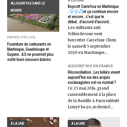
A LA UNE
AUJOURD'HUI DANS LE
Boycott Carrefour en Martinique
MONDE
:
et ça continue encore
et encore...c'est que le
début...d'accord d'accord...
Les militants anti
#chlordecone vont
JANVIER 30TH, 2014
boycotter Carrefour Cluny
Fourniture de carburants en
le samedi 5 septembre
Martinique, Guadeloupe et
2020 en Martinique....
Guyane...ILS ne pourront plus
sortir leurs excuses bidons
AUJOURD'HUI EN FRANCE
Réconciliation...Les békés vivent
aujourd'hui sur des acquis
esclavagistes est-ce normal ?
Ce 23 mai 2014, grand
rassemblement à la place
de la Bastille à Paris intitulé
Limyè ba yo, orchestré...
A LA UNE
A LA UNE