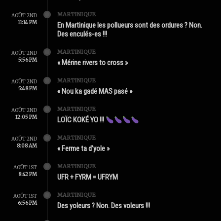
MARTINIQUE
AOÛT 2ND
11:14 PM
En Martinique les pollueurs sont des ordures ? Non.
Des enculés-es !!!
MARTINIQUE
AOÛT 2ND
5:56 PM
« Mérine rivers to cross »
MARTINIQUE
AOÛT 2ND
5:48 PM
« Nou ka gadé MAS pasé »
MARTINIQUE
AOÛT 2ND
12:05 PM
LOÏC KOKÉ YO !!!
MARTINIQUE
AOÛT 2ND
8:08 AM
« Ferme ta d’yole »
MARTINIQUE
AOÛT 1ST
8:42 PM
UFR + FYRM = UFRYM
MARTINIQUE
AOÛT 1ST
6:56 PM
Des yoleurs ? Non. Des voleurs !!!