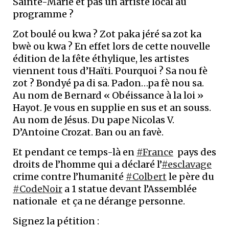
Sainte-Marie et pas un artiste local au
programme ?
Zot boulé ou kwa ? Zot paka jéré sa zot ka
bwè ou kwa ? En effet lors de cette nouvelle
édition de la fête éthylique, les artistes
viennent tous d’Haïti. Pourquoi ? Sa nou fè
zot ? Bondyé pa di sa. Padon…pa fè nou sa.
Au nom de Bernard « Obéissance à la loi »
Hayot. Je vous en supplie en sus et an souss.
Au nom de Jésus. Du pape Nicolas V.
D’Antoine Crozat. Ban ou an favè.
Et pendant ce temps-là en
#France
pays des
droits de l’homme qui a déclaré l’
#esclavage
crime contre l’humanité
#Colbert
le père du
#CodeNoir
a 1 statue devant l’Assemblée
nationale et ça ne dérange personne.
Signez la pétition :