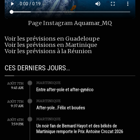
Page Instagram
Aquamar_MQ
Voir les prévisions en Guadeloupe
Voir les prévisions en Martinique
Voir les prévisions à la Réunion
CES DERNIERS JOURS…
MARTINIQUE
AOÛT 7TH
9:45 AM
Entre after-yole et after-gynéco
MARTINIQUE
AOÛT 7TH
9:37 AM
After-yole…Félix et bouées
MARTINIQUE
AOÛT 6TH
7:59 PM
Un noir fan de Bernard Hayot et des békés de
Martinique remporte le Prix Antoine Crozat 2026