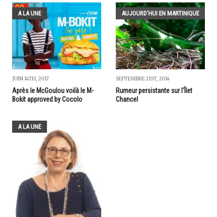
A LA UNE
AUJOURD'HUI EN MARTINIQUE
JUIN 14TH, 2017
SEPTEMBRE 21ST, 2014
Après le McGoulou voilà le M-
Rumeur persistante sur l'Îlet
Bokit approved by Cocolo
Chancel
A LA UNE