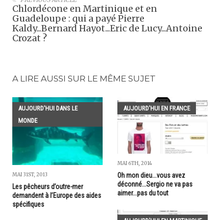
Chlordécone en Martinique et en
Guadeloupe : qui a payé Pierre
Kaldy...Bernard Hayot...Eric de Lucy...Antoine
Crozat ?
A LIRE AUSSI SUR LE MÊME SUJET
AUJOURD'HUI DANS LE
AUJOURD'HUI EN FRANCE
MONDE
MAI 6TH, 2014
MAI 31ST, 2013
Oh mon dieu...vous avez
déconné...Sergio ne va pas
Les pêcheurs d’outre-mer
aimer...pas du tout
demandent à l’Europe des aides
spécifiques