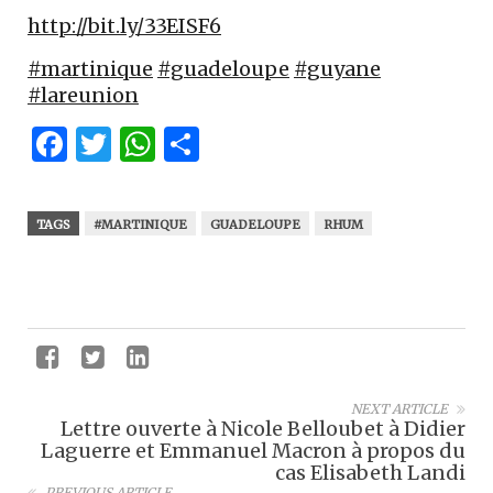
http://bit.ly/33EISF6
#martinique
#guadeloupe
#guyane
#lareunion
Facebook
Twitter
WhatsApp
Partager
TAGS
#MARTINIQUE
GUADELOUPE
RHUM
NEXT ARTICLE
Lettre ouverte à Nicole Belloubet à Didier
Laguerre et Emmanuel Macron à propos du
cas Elisabeth Landi
PREVIOUS ARTICLE