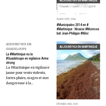
AUJOURD'HUI EN MARTINIQUE
MARS 31ST, 2014
#Municipales 2014 en #
#Martinique : Nicaise #Monrose
bat Jean-Philippe #Nilor
AUJOURD'HUI EN
AUJOURD'HUI EN MARTINIQUE
GUADELOUPE
La #Martinique eu la
#Guadeloupe en vigilance Arme
strong
La #Martinique en vigilance
jaune pour vents violents,
fortes pluies, orages et mer
dangereuse à la...
FÉVRIER 3RD, 2015