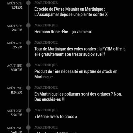
MARTINIQUE
AOÛT 5TH
7:31 PM
Écocide de l’Anse Meunier en Martinique :
L’Assaupamar dépose une plainte contre X
MARTINIQUE
AOÛT 5TH
7:16 PM
Hermann Rose -Élie …ça va mieux
MARTINIQUE
AOÛT 4TH
5:15 PM
Tour de Martinique des yoles rondes : la FYRM offre-t-
elle gratuitement son trésor audiovisuel ?
MARTINIQUE
AOÛT 3RD
6:30 PM
Produit de 1ère nécessité en rupture de stock en
Martinique
MARTINIQUE
AOÛT 2ND
11:14 PM
En Martinique les pollueurs sont des ordures ? Non.
Des enculés-es !!!
MARTINIQUE
AOÛT 2ND
5:56 PM
« Mérine rivers to cross »
MARTINIQUE
AOÛT 2ND
5:48 PM