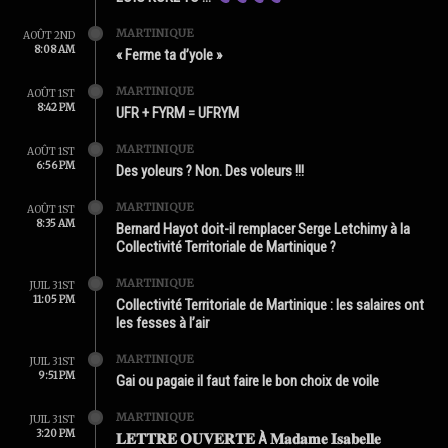
MARTINIQUE
AOÛT 2ND
8:08 AM
« Ferme ta d’yole »
MARTINIQUE
AOÛT 1ST
8:42 PM
UFR + FYRM = UFRYM
MARTINIQUE
AOÛT 1ST
6:56 PM
Des yoleurs ? Non. Des voleurs !!!
MARTINIQUE
AOÛT 1ST
8:35 AM
Bernard Hayot doit-il remplacer Serge Letchimy à la
Collectivité Territoriale de Martinique ?
MARTINIQUE
JUIL 31ST
11:05 PM
Collectivité Territoriale de Martinique : les salaires ont
les fesses à l’air
MARTINIQUE
JUIL 31ST
9:51 PM
Gai ou pagaie il faut faire le bon choix de voile
MARTINIQUE
JUIL 31ST
3:20 PM
𝐋𝐄𝐓𝐓𝐑𝐄 𝐎𝐔𝐕𝐄𝐑𝐓𝐄 À 𝐌𝐚𝐝𝐚𝐦𝐞 𝐈𝐬𝐚𝐛𝐞𝐥𝐥𝐞