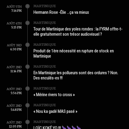
MARTINIQUE
AOÛT 5TH
7:16 PM
Hermann Rose -Élie …ça va mieux
MARTINIQUE
AOÛT 4TH
5:15 PM
Tour de Martinique des yoles rondes : la FYRM offre-t-
elle gratuitement son trésor audiovisuel ?
MARTINIQUE
AOÛT 3RD
6:30 PM
Produit de 1ère nécessité en rupture de stock en
Martinique
MARTINIQUE
AOÛT 2ND
11:14 PM
En Martinique les pollueurs sont des ordures ? Non.
Des enculés-es !!!
MARTINIQUE
AOÛT 2ND
5:56 PM
« Mérine rivers to cross »
MARTINIQUE
AOÛT 2ND
5:48 PM
« Nou ka gadé MAS pasé »
MARTINIQUE
AOÛT 2ND
12:05 PM
LOÏC KOKÉ YO !!!