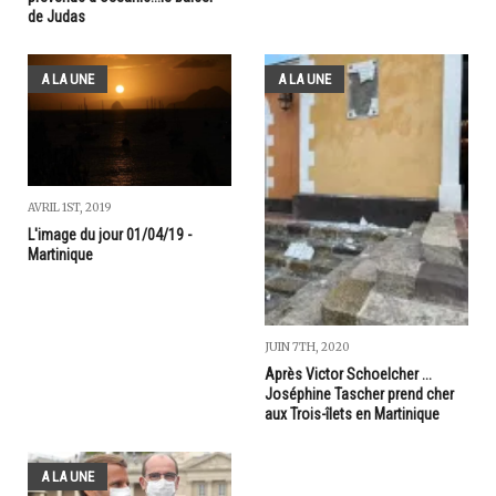
de Judas
A LA UNE
A LA UNE
AVRIL 1ST, 2019
L'image du jour 01/04/19 -
Martinique
JUIN 7TH, 2020
Après Victor Schoelcher ...
Joséphine Tascher prend cher
aux Trois-îlets en Martinique
A LA UNE