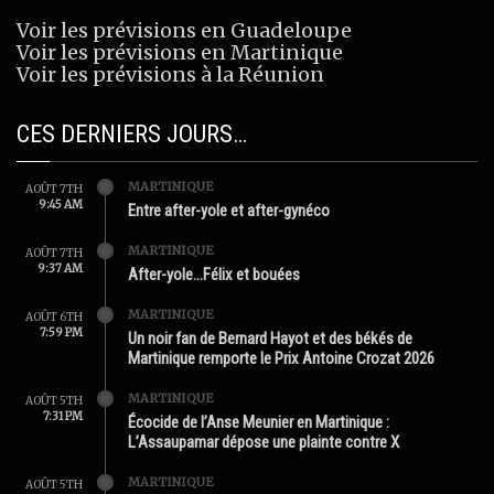
Voir les prévisions en Guadeloupe
Voir les prévisions en Martinique
Voir les prévisions à la Réunion
CES DERNIERS JOURS…
MARTINIQUE
AOÛT 7TH
9:45 AM
Entre after-yole et after-gynéco
MARTINIQUE
AOÛT 7TH
9:37 AM
After-yole…Félix et bouées
MARTINIQUE
AOÛT 6TH
7:59 PM
Un noir fan de Bernard Hayot et des békés de
Martinique remporte le Prix Antoine Crozat 2026
MARTINIQUE
AOÛT 5TH
7:31 PM
Écocide de l’Anse Meunier en Martinique :
L’Assaupamar dépose une plainte contre X
MARTINIQUE
AOÛT 5TH