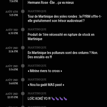
7:16 PM
Hermann Rose -Élie …ça va mieux
MARTINIQUE
AOÛT 4TH
5:15 PM
Tour de Martinique des yoles rondes : la FYRM offre-t-
elle gratuitement son trésor audiovisuel ?
MARTINIQUE
AOÛT 3RD
6:30 PM
Produit de 1ère nécessité en rupture de stock en
Martinique
MARTINIQUE
AOÛT 2ND
11:14 PM
En Martinique les pollueurs sont des ordures ? Non.
Des enculés-es !!!
MARTINIQUE
AOÛT 2ND
5:56 PM
« Mérine rivers to cross »
MARTINIQUE
AOÛT 2ND
5:48 PM
« Nou ka gadé MAS pasé »
MARTINIQUE
AOÛT 2ND
12:05 PM
LOÏC KOKÉ YO !!!