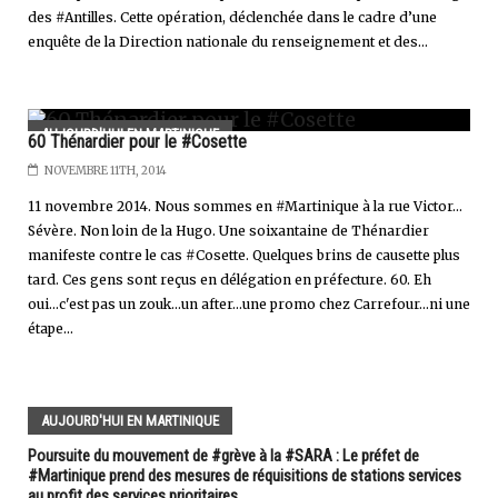
des #Antilles. Cette opération, déclenchée dans le cadre d’une
enquête de la Direction nationale du renseignement et des...
AUJOURD'HUI EN MARTINIQUE
60 Thénardier pour le #Cosette
NOVEMBRE 11TH, 2014
11 novembre 2014. Nous sommes en #Martinique à la rue Victor...
Sévère. Non loin de la Hugo. Une soixantaine de Thénardier
manifeste contre le cas #Cosette. Quelques brins de causette plus
tard. Ces gens sont reçus en délégation en préfecture. 60. Eh
oui...c'est pas un zouk...un after...une promo chez Carrefour...ni une
étape...
AUJOURD'HUI EN MARTINIQUE
Poursuite du mouvement de #grève à la #SARA : Le préfet de
#Martinique prend des mesures de réquisitions de stations services
au profit des services prioritaires