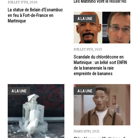
Les Matinino vont le Hisser Ho
JUILLET 17TH, 2020
La statue de Belain d'Esnambuc
en feu à Fort-de-France en
A LA UNE
Martinique
JUILLET 8TH, 2025
Scandale du chlordécone en
Martinique : un béké sort ENFIN
de la bananeraie la raie
empreinte de bananes
A LA UNE
A LA UNE
MARS 11TH, 2021