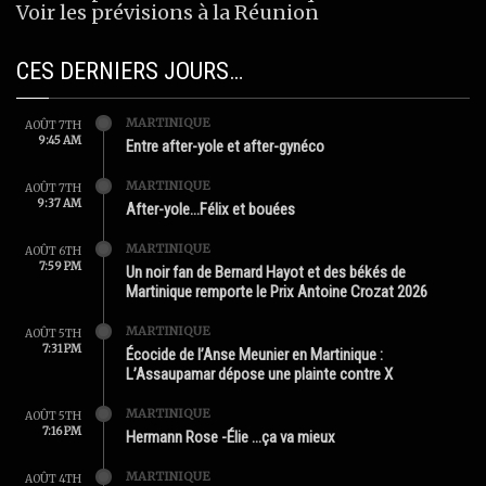
Voir les prévisions à la Réunion
CES DERNIERS JOURS…
MARTINIQUE
AOÛT 7TH
9:45 AM
Entre after-yole et after-gynéco
MARTINIQUE
AOÛT 7TH
9:37 AM
After-yole…Félix et bouées
MARTINIQUE
AOÛT 6TH
7:59 PM
Un noir fan de Bernard Hayot et des békés de
Martinique remporte le Prix Antoine Crozat 2026
MARTINIQUE
AOÛT 5TH
7:31 PM
Écocide de l’Anse Meunier en Martinique :
L’Assaupamar dépose une plainte contre X
MARTINIQUE
AOÛT 5TH
7:16 PM
Hermann Rose -Élie …ça va mieux
MARTINIQUE
AOÛT 4TH