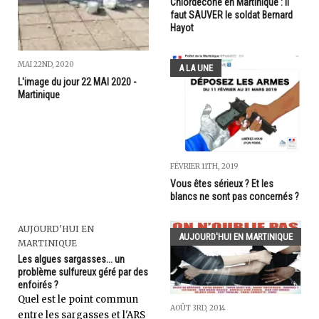
Chlordécone en Martinique : il
faut SAUVER le soldat Bernard
Hayot
MAI 22ND, 2020
A LA UNE
L'image du jour 22 MAI 2020 -
Martinique
FÉVRIER 11TH, 2019
Vous êtes sérieux ? Et les
blancs ne sont pas concernés ?
AUJOURD'HUI EN
AUJOURD'HUI EN MARTINIQUE
MARTINIQUE
Les algues sargasses... un
problème sulfureux géré par des
enfoirés ?
Quel est le point commun
AOÛT 3RD, 2014
entre les sargasses et l'ARS