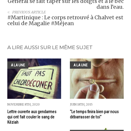
Général se fait taper sur les doigts et a le bec
dans l’eau.
PREVIOUS ARTICLE
#Martinique : Le corps retrouvé à Chalvet est
celui de Magalie #Méjean
A LIRE AUSSI SUR LE MÊME SUJET
A LA UNE
A LA UNE
NOVEMBRE 8TH, 2020
JUIN 18TH, 2015
Lettre ouverte aux gendarmes
"Le temps finira bien par nous
qui ont fait couler le sang de
débarrasser de toi"
Kéziah