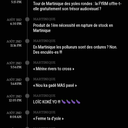
5:15 PM
Tour de Martinique des yoles rondes : la FYRM offre-t-
elle gratuitement son trésor audiovisuel ?
MARTINIQUE
AOÛT 3RD
6:30 PM
Produit de 1ère nécessité en rupture de stock en
Martinique
MARTINIQUE
AOÛT 2ND
11:14 PM
En Martinique les pollueurs sont des ordures ? Non.
Des enculés-es !!!
MARTINIQUE
AOÛT 2ND
5:56 PM
« Mérine rivers to cross »
MARTINIQUE
AOÛT 2ND
5:48 PM
« Nou ka gadé MAS pasé »
MARTINIQUE
AOÛT 2ND
12:05 PM
LOÏC KOKÉ YO !!!
MARTINIQUE
AOÛT 2ND
8:08 AM
« Ferme ta d’yole »