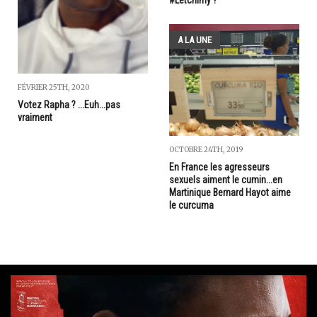
#Letchimy ?
A LA UNE
FÉVRIER 25TH, 2020
Votez Rapha ? ...Euh...pas
vraiment
OCTOBRE 24TH, 2019
En France les agresseurs
sexuels aiment le cumin...en
Martinique Bernard Hayot aime
le curcuma