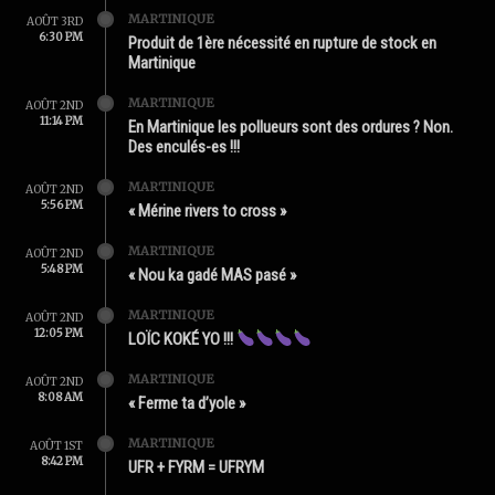
MARTINIQUE
AOÛT 3RD
6:30 PM
Produit de 1ère nécessité en rupture de stock en
Martinique
MARTINIQUE
AOÛT 2ND
11:14 PM
En Martinique les pollueurs sont des ordures ? Non.
Des enculés-es !!!
MARTINIQUE
AOÛT 2ND
5:56 PM
« Mérine rivers to cross »
MARTINIQUE
AOÛT 2ND
5:48 PM
« Nou ka gadé MAS pasé »
MARTINIQUE
AOÛT 2ND
12:05 PM
LOÏC KOKÉ YO !!!
MARTINIQUE
AOÛT 2ND
8:08 AM
« Ferme ta d’yole »
MARTINIQUE
AOÛT 1ST
8:42 PM
UFR + FYRM = UFRYM