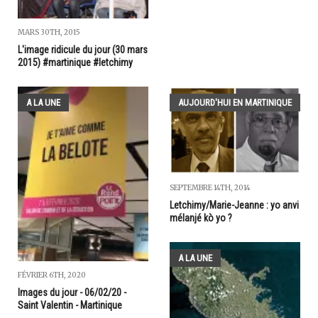
MARS 30TH, 2015
L'image ridicule du jour (30 mars
2015) #martinique #letchimy
A LA UNE
AUJOURD'HUI EN MARTINIQUE
SEPTEMBRE 14TH, 2014
Letchimy/Marie-Jeanne : yo anvi
mélanjé kò yo ?
A LA UNE
FÉVRIER 6TH, 2020
Images du jour - 06/02/20 -
Saint Valentin - Martinique