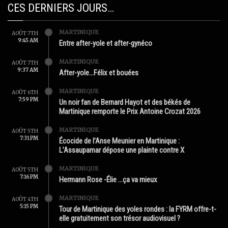
CES DERNIERS JOURS…
MARTINIQUE
AOÛT 7TH
9:45 AM
Entre after-yole et after-gynéco
MARTINIQUE
AOÛT 7TH
9:37 AM
After-yole…Félix et bouées
MARTINIQUE
AOÛT 6TH
7:59 PM
Un noir fan de Bernard Hayot et des békés de
Martinique remporte le Prix Antoine Crozat 2026
MARTINIQUE
AOÛT 5TH
7:31 PM
Écocide de l’Anse Meunier en Martinique :
L’Assaupamar dépose une plainte contre X
MARTINIQUE
AOÛT 5TH
7:16 PM
Hermann Rose -Élie …ça va mieux
MARTINIQUE
AOÛT 4TH
5:15 PM
Tour de Martinique des yoles rondes : la FYRM offre-t-
elle gratuitement son trésor audiovisuel ?