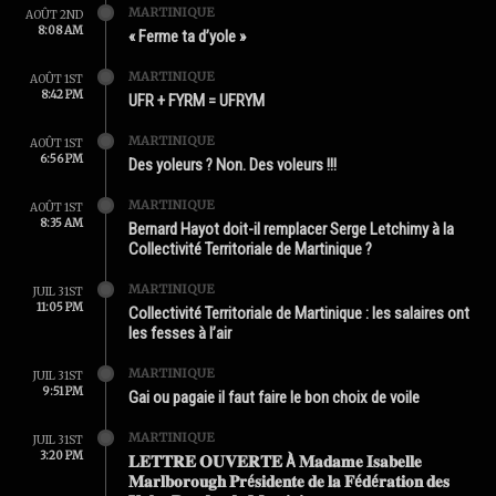
MARTINIQUE
AOÛT 2ND
8:08 AM
« Ferme ta d’yole »
MARTINIQUE
AOÛT 1ST
8:42 PM
UFR + FYRM = UFRYM
MARTINIQUE
AOÛT 1ST
6:56 PM
Des yoleurs ? Non. Des voleurs !!!
MARTINIQUE
AOÛT 1ST
8:35 AM
Bernard Hayot doit-il remplacer Serge Letchimy à la
Collectivité Territoriale de Martinique ?
MARTINIQUE
JUIL 31ST
11:05 PM
Collectivité Territoriale de Martinique : les salaires ont
les fesses à l’air
MARTINIQUE
JUIL 31ST
9:51 PM
Gai ou pagaie il faut faire le bon choix de voile
MARTINIQUE
JUIL 31ST
3:20 PM
𝐋𝐄𝐓𝐓𝐑𝐄 𝐎𝐔𝐕𝐄𝐑𝐓𝐄 À 𝐌𝐚𝐝𝐚𝐦𝐞 𝐈𝐬𝐚𝐛𝐞𝐥𝐥𝐞
𝐌𝐚𝐫𝐥𝐛𝐨𝐫𝐨𝐮𝐠𝐡 𝐏𝐫é𝐬𝐢𝐝𝐞𝐧𝐭𝐞 𝐝𝐞 𝐥𝐚 𝐅é𝐝é𝐫𝐚𝐭𝐢𝐨𝐧 𝐝𝐞𝐬