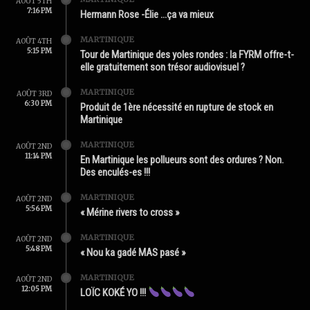
AOÛT 5TH
7:16 PM
Hermann Rose -Élie …ça va mieux
MARTINIQUE
AOÛT 4TH
5:15 PM
Tour de Martinique des yoles rondes : la FYRM offre-t-
elle gratuitement son trésor audiovisuel ?
MARTINIQUE
AOÛT 3RD
6:30 PM
Produit de 1ère nécessité en rupture de stock en
Martinique
MARTINIQUE
AOÛT 2ND
11:14 PM
En Martinique les pollueurs sont des ordures ? Non.
Des enculés-es !!!
MARTINIQUE
AOÛT 2ND
5:56 PM
« Mérine rivers to cross »
MARTINIQUE
AOÛT 2ND
5:48 PM
« Nou ka gadé MAS pasé »
MARTINIQUE
AOÛT 2ND
12:05 PM
LOÏC KOKÉ YO !!!