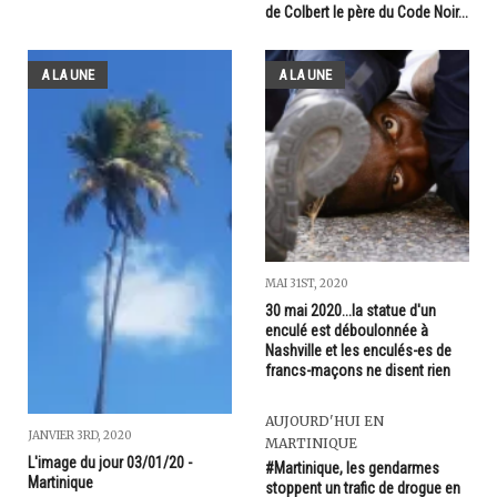
de Colbert le père du Code Noir...
A LA UNE
A LA UNE
MAI 31ST, 2020
30 mai 2020...la statue d'un
enculé est déboulonnée à
Nashville et les enculés-es de
francs-maçons ne disent rien
AUJOURD'HUI EN
JANVIER 3RD, 2020
MARTINIQUE
L'image du jour 03/01/20 -
#Martinique, les gendarmes
Martinique
stoppent un trafic de drogue en