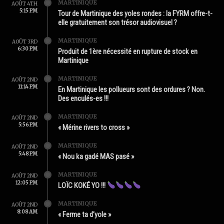
MARTINIQUE
AOÛT 4TH
5:15 PM
Tour de Martinique des yoles rondes : la FYRM offre-t-
elle gratuitement son trésor audiovisuel ?
MARTINIQUE
AOÛT 3RD
6:30 PM
Produit de 1ère nécessité en rupture de stock en
Martinique
MARTINIQUE
AOÛT 2ND
11:14 PM
En Martinique les pollueurs sont des ordures ? Non.
Des enculés-es !!!
MARTINIQUE
AOÛT 2ND
5:56 PM
« Mérine rivers to cross »
MARTINIQUE
AOÛT 2ND
5:48 PM
« Nou ka gadé MAS pasé »
MARTINIQUE
AOÛT 2ND
12:05 PM
LOÏC KOKÉ YO !!!
MARTINIQUE
AOÛT 2ND
8:08 AM
« Ferme ta d’yole »