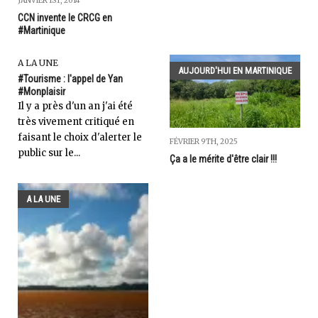
JANVIER 1ST, 2014
CCN invente le CRCG en
#Martinique
A LA UNE
AUJOURD'HUI EN MARTINIQUE
#Tourisme : l'appel de Yan
#Monplaisir
Il y a près d'un an j'ai été
très vivement critiqué en
faisant le choix d'alerter le
FÉVRIER 9TH, 2025
public sur le...
Ça a le mérite d'être clair !!!
A LA UNE