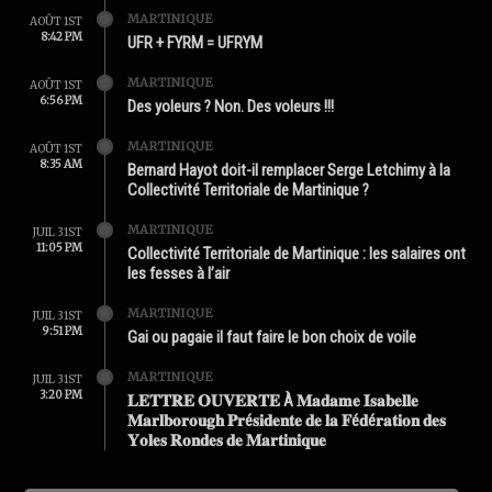
MARTINIQUE
AOÛT 1ST
8:42 PM
UFR + FYRM = UFRYM
MARTINIQUE
AOÛT 1ST
6:56 PM
Des yoleurs ? Non. Des voleurs !!!
MARTINIQUE
AOÛT 1ST
8:35 AM
Bernard Hayot doit-il remplacer Serge Letchimy à la
Collectivité Territoriale de Martinique ?
MARTINIQUE
JUIL 31ST
11:05 PM
Collectivité Territoriale de Martinique : les salaires ont
les fesses à l’air
MARTINIQUE
JUIL 31ST
9:51 PM
Gai ou pagaie il faut faire le bon choix de voile
MARTINIQUE
JUIL 31ST
3:20 PM
𝐋𝐄𝐓𝐓𝐑𝐄 𝐎𝐔𝐕𝐄𝐑𝐓𝐄 À 𝐌𝐚𝐝𝐚𝐦𝐞 𝐈𝐬𝐚𝐛𝐞𝐥𝐥𝐞
𝐌𝐚𝐫𝐥𝐛𝐨𝐫𝐨𝐮𝐠𝐡 𝐏𝐫é𝐬𝐢𝐝𝐞𝐧𝐭𝐞 𝐝𝐞 𝐥𝐚 𝐅é𝐝é𝐫𝐚𝐭𝐢𝐨𝐧 𝐝𝐞𝐬
𝐘𝐨𝐥𝐞𝐬 𝐑𝐨𝐧𝐝𝐞𝐬 𝐝𝐞 𝐌𝐚𝐫𝐭𝐢𝐧𝐢𝐪𝐮𝐞