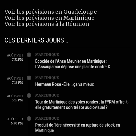
Voir les prévisions en Guadeloupe
Voir les prévisions en Martinique
Voir les prévisions à la Réunion
CES DERNIERS JOURS…
MARTINIQUE
AOÛT 5TH
7:31 PM
Écocide de l’Anse Meunier en Martinique :
L’Assaupamar dépose une plainte contre X
MARTINIQUE
AOÛT 5TH
7:16 PM
Hermann Rose -Élie …ça va mieux
MARTINIQUE
AOÛT 4TH
5:15 PM
Tour de Martinique des yoles rondes : la FYRM offre-t-
elle gratuitement son trésor audiovisuel ?
MARTINIQUE
AOÛT 3RD
6:30 PM
Produit de 1ère nécessité en rupture de stock en
Martinique