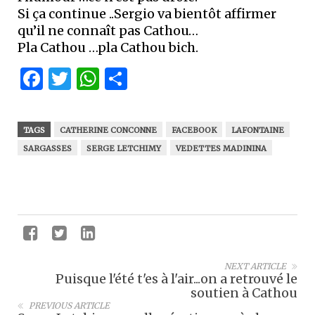
Si ça continue ..Sergio va bientôt affirmer
qu’il ne connaît pas Cathou…
Pla Cathou …pla Cathou bich.
Facebook
Twitter
WhatsApp
Partager
TAGS
CATHERINE CONCONNE
FACEBOOK
LAFONTAINE
SARGASSES
SERGE LETCHIMY
VEDETTES MADININA
NEXT ARTICLE
Puisque l'été t'es à l'air...on a retrouvé le
soutien à Cathou
PREVIOUS ARTICLE