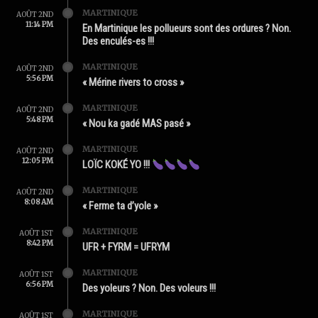
MARTINIQUE
AOÛT 2ND
11:14 PM
En Martinique les pollueurs sont des ordures ? Non.
Des enculés-es !!!
MARTINIQUE
AOÛT 2ND
5:56 PM
« Mérine rivers to cross »
MARTINIQUE
AOÛT 2ND
5:48 PM
« Nou ka gadé MAS pasé »
MARTINIQUE
AOÛT 2ND
12:05 PM
LOÏC KOKÉ YO !!!
MARTINIQUE
AOÛT 2ND
8:08 AM
« Ferme ta d’yole »
MARTINIQUE
AOÛT 1ST
8:42 PM
UFR + FYRM = UFRYM
MARTINIQUE
AOÛT 1ST
6:56 PM
Des yoleurs ? Non. Des voleurs !!!
MARTINIQUE
AOÛT 1ST