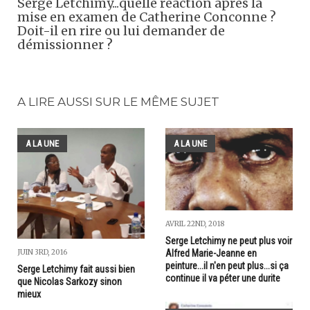
Serge Letchimy...quelle réaction après la
mise en examen de Catherine Conconne ?
Doit-il en rire ou lui demander de
démissionner ?
A LIRE AUSSI SUR LE MÊME SUJET
A LA UNE
A LA UNE
AVRIL 22ND, 2018
Serge Letchimy ne peut plus voir
Alfred Marie-Jeanne en
JUIN 3RD, 2016
peinture...il n'en peut plus...si ça
Serge Letchimy fait aussi bien
continue il va péter une durite
que Nicolas Sarkozy sinon
mieux