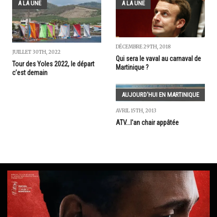
A LA UNE
A LA UNE
DÉCEMBRE 29TH, 2018
JUILLET 30TH, 2022
Qui sera le vaval au carnaval de
Tour des Yoles 2022, le départ
Martinique ?
c’est demain
AUJOURD'HUI EN MARTINIQUE
AVRIL 15TH, 2013
ATV...l'an chair appâtée