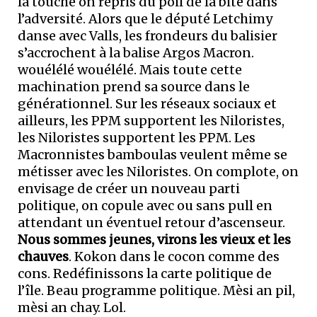
la touche on repris du poil de la bite dans
l’adversité. Alors que le député Letchimy
danse avec Valls, les frondeurs du balisier
s’accrochent à la balise Argos Macron.
wouélélé wouélélé. Mais toute cette
machination prend sa source dans le
générationnel. Sur les réseaux sociaux et
ailleurs, les PPM supportent les Niloristes,
les Niloristes supportent les PPM. Les
Macronnistes bamboulas veulent même se
métisser avec les Niloristes. On complote, on
envisage de créer un nouveau parti
politique, on copule avec ou sans pull en
attendant un éventuel retour d’ascenseur.
Nous sommes jeunes, virons les vieux et les
chauves
. Kokon dans le cocon comme des
cons. Redéfinissons la carte politique de
l’île. Beau programme politique. Mèsi an pil,
mèsi an chay. Lol.