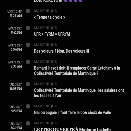
LOÏC KOKÉ YO !!!
MARTINIQUE
AOÛT 2ND
8:08 AM
« Ferme ta d’yole »
MARTINIQUE
AOÛT 1ST
8:42 PM
UFR + FYRM = UFRYM
MARTINIQUE
AOÛT 1ST
6:56 PM
Des yoleurs ? Non. Des voleurs !!!
MARTINIQUE
AOÛT 1ST
8:35 AM
Bernard Hayot doit-il remplacer Serge Letchimy à la
Collectivité Territoriale de Martinique ?
MARTINIQUE
JUIL 31ST
11:05 PM
Collectivité Territoriale de Martinique : les salaires ont
les fesses à l’air
MARTINIQUE
JUIL 31ST
9:51 PM
Gai ou pagaie il faut faire le bon choix de voile
MARTINIQUE
JUIL 31ST
3:20 PM
𝐋𝐄𝐓𝐓𝐑𝐄 𝐎𝐔𝐕𝐄𝐑𝐓𝐄 À 𝐌𝐚𝐝𝐚𝐦𝐞 𝐈𝐬𝐚𝐛𝐞𝐥𝐥𝐞