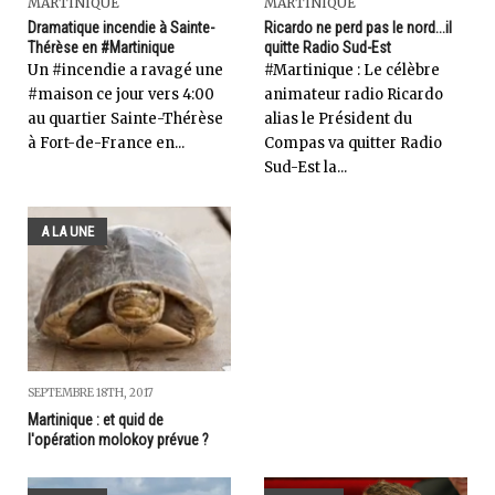
MARTINIQUE
MARTINIQUE
Dramatique incendie à Sainte-
Ricardo ne perd pas le nord...il
Thérèse en #Martinique
quitte Radio Sud-Est
Un #incendie a ravagé une
#Martinique : Le célèbre
#maison ce jour vers 4:00
animateur radio Ricardo
au quartier Sainte-Thérèse
alias le Président du
à Fort-de-France en...
Compas va quitter Radio
Sud-Est la...
A LA UNE
SEPTEMBRE 18TH, 2017
Martinique : et quid de
l'opération molokoy prévue ?