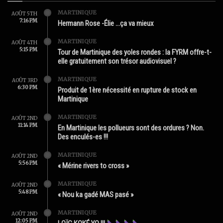
MARTINIQUE
AOÛT 5TH
7:16 PM
Hermann Rose -Élie …ça va mieux
MARTINIQUE
AOÛT 4TH
5:15 PM
Tour de Martinique des yoles rondes : la FYRM offre-t-
elle gratuitement son trésor audiovisuel ?
MARTINIQUE
AOÛT 3RD
6:30 PM
Produit de 1ère nécessité en rupture de stock en
Martinique
MARTINIQUE
AOÛT 2ND
11:14 PM
En Martinique les pollueurs sont des ordures ? Non.
Des enculés-es !!!
MARTINIQUE
AOÛT 2ND
5:56 PM
« Mérine rivers to cross »
MARTINIQUE
AOÛT 2ND
5:48 PM
« Nou ka gadé MAS pasé »
MARTINIQUE
AOÛT 2ND
12:05 PM