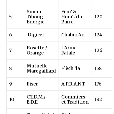
Smem
Fem’ &
5
Tiboug
Hom’ à la
120
Energie
Barre
6
Digicel
Chabin’An
124
Rosette /
L’Arme
7
126
Orange
Fatale
Mutuelle
8
Flèch ‘la
158
Maregaillard
9
Fiser
A.P.R.A.N.T
176
C.T.D.M./
Gommiers
10
182
E.D.F.
et Tradition