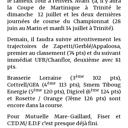
le fameux Tour à l’envers. Avant ça, il y aura
la Coupe de Martinique à Trinité le
dimanche 12 juillet et les deux dernières
journées de course du Championnat (28
juin au Marin et mardi 14 juillet à Trinité).
Demain, il faudra suivre attentivement les
trajectoires de Zapetti/Gerblé/Appaloosa,
premier au classement (74 pts) et du suivant
immédiat UFR/Chanflor, deuxième avec 81
pts.
ème
Brasserie Lorraine (3
102 pts),
ème
Cottrell/GFA (4
113 pts), Smem Tiboug
ème
ème
Energie (5
120 pts), Digicel (6
124 pts)
et Rosette / Orange (7ème 126 pts) sont
encore dans la course.
Pour Mutuelle Mare-Gaillard, Fiser et
C.T.D.M/ E.D.F c’est presque déjà fini.