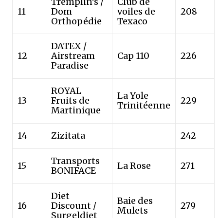
Tremplin’s /
Club de
11
Dom
voiles de
208
Orthopédie
Texaco
DATEX /
12
Airstream
Cap 110
226
Paradise
ROYAL
La Yole
13
Fruits de
229
Trinitéenne
Martinique
14
Zizitata
242
Transports
15
La Rose
271
BONIFACE
Diet
Baie des
16
Discount /
279
Mulets
Surgeldiet