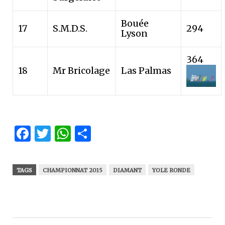
Bouée
17
S.M.D.S.
294
Lyson
364
18
Mr Bricolage
Las Palmas
Facebook
Twitter
WhatsApp
Partager
TAGS
CHAMPIONNAT 2015
DIAMANT
YOLE RONDE