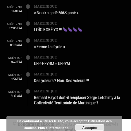
MARTINIQUE
AOÛT 2ND
5:48 PM
« Nou ka gadé MAS pasé »
MARTINIQUE
AOÛT 2ND
12:05 PM
LOÏC KOKÉ YO !!!
MARTINIQUE
AOÛT 2ND
8:08 AM
« Ferme ta d’yole »
MARTINIQUE
AOÛT 1ST
8:42 PM
UFR + FYRM = UFRYM
MARTINIQUE
AOÛT 1ST
6:56 PM
Des yoleurs ? Non. Des voleurs !!!
MARTINIQUE
AOÛT 1ST
8:35 AM
Bernard Hayot doit-il remplacer Serge Letchimy à la
Collectivité Territoriale de Martinique ?
En continuant à utiliser le site, vous acceptez l’utilisation des
©
Bondamanjak.com
1994-2020 - Tous droits réservés
Accepter
cookies.
Plus d’informations
Produit par
Bondamanjak