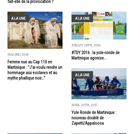
fait-elle de la provocation ?
A LA UNE
A LA UNE
JUILLET 28TH, 2016
#TDY 2016 : la yole-ronde de
MAI 2ND, 2018
Martinique agonise...
Femme nue au Cap 110 en
Martinique : "J'ai voulu rendre un
hommage aux esclaves et au
A LA UNE
mythe phallique noir..."
AVRIL 30TH, 2017
Yole Ronde de Martinique :
nouveau doublé de
Zapetti/Appaloosa