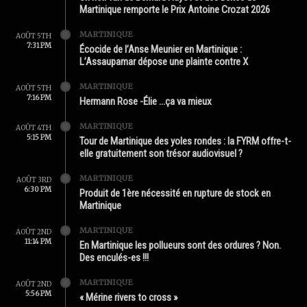
Martinique remporte le Prix Antoine Crozat 2026
MARTINIQUE
AOÛT 5TH
7:31 PM
Écocide de l’Anse Meunier en Martinique :
L’Assaupamar dépose une plainte contre X
MARTINIQUE
AOÛT 5TH
7:16 PM
Hermann Rose -Élie …ça va mieux
MARTINIQUE
AOÛT 4TH
5:15 PM
Tour de Martinique des yoles rondes : la FYRM offre-t-
elle gratuitement son trésor audiovisuel ?
MARTINIQUE
AOÛT 3RD
6:30 PM
Produit de 1ère nécessité en rupture de stock en
Martinique
MARTINIQUE
AOÛT 2ND
11:14 PM
En Martinique les pollueurs sont des ordures ? Non.
Des enculés-es !!!
MARTINIQUE
AOÛT 2ND
5:56 PM
« Mérine rivers to cross »