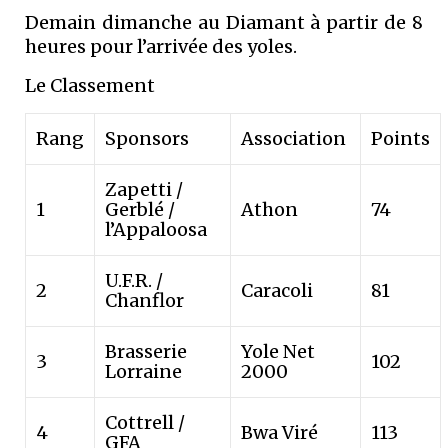
Demain dimanche au Diamant à partir de 8
heures pour l’arrivée des yoles.
Le Classement
Rang
Sponsors
Association
Points
Zapetti /
1
Gerblé /
Athon
74
l’Appaloosa
U.F.R. /
2
Caracoli
81
Chanflor
Brasserie
Yole Net
3
102
Lorraine
2000
Cottrell /
4
Bwa Viré
113
GFA