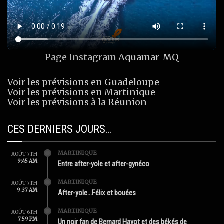
Page Instagram
Aquamar_MQ
Voir les prévisions en Guadeloupe
Voir les prévisions en Martinique
Voir les prévisions à la Réunion
CES DERNIERS JOURS…
MARTINIQUE
AOÛT 7TH
9:45 AM
Entre after-yole et after-gynéco
MARTINIQUE
AOÛT 7TH
9:37 AM
After-yole…Félix et bouées
MARTINIQUE
AOÛT 6TH
7:59 PM
Un noir fan de Bernard Hayot et des békés de