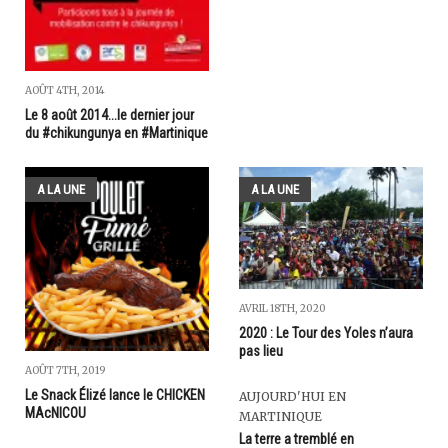
AOÛT 4TH, 2014
Le 8 août 2014...le dernier jour
du #chikungunya en #Martinique
A LA UNE
A LA UNE
AVRIL 18TH, 2020
2020 : Le Tour des Yoles n’aura
pas lieu
AOÛT 7TH, 2019
Le Snack Élizé lance le CHICKEN
AUJOURD'HUI EN
MAcNICOU
MARTINIQUE
La terre a tremblé en