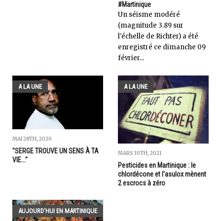
#Martinique
Un séisme modéré
(magnitude 3.89 sur
l'échelle de Richter) a été
enregistré ce dimanche 09
février...
A LA UNE
A LA UNE
MAI 28TH, 2020
"SERGE TROUVE UN SENS À TA
MARS 30TH, 2021
VIE..."
Pesticides en Martinique : le
chlordécone et l'asulox mènent
2 escrocs à zéro
AUJOURD'HUI EN MARTINIQUE