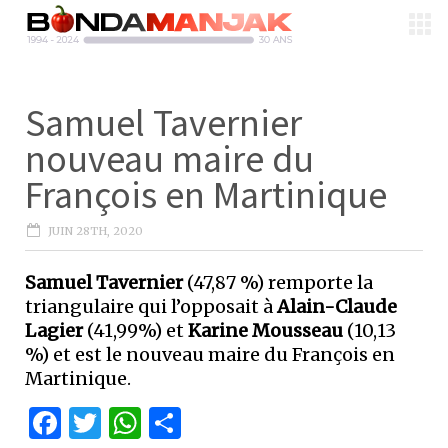
Samuel Tavernier
nouveau maire du
François en Martinique
JUIN 28TH, 2020
Samuel Tavernier
(47,87 %) remporte la
triangulaire qui l’opposait à
Alain-Claude
Lagier
(41,99%) et
Karine Mousseau
(10,13
%) et est le nouveau maire du François en
Martinique.
Facebook
Twitter
WhatsApp
Partager