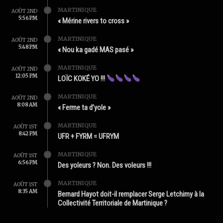
MARTINIQUE
AOÛT 2ND
5:56 PM
« Mérine rivers to cross »
MARTINIQUE
AOÛT 2ND
5:48 PM
« Nou ka gadé MAS pasé »
MARTINIQUE
AOÛT 2ND
12:05 PM
LOÏC KOKÉ YO !!!
MARTINIQUE
AOÛT 2ND
8:08 AM
« Ferme ta d’yole »
MARTINIQUE
AOÛT 1ST
8:42 PM
UFR + FYRM = UFRYM
MARTINIQUE
AOÛT 1ST
6:56 PM
Des yoleurs ? Non. Des voleurs !!!
MARTINIQUE
AOÛT 1ST
8:35 AM
Bernard Hayot doit-il remplacer Serge Letchimy à la
Collectivité Territoriale de Martinique ?