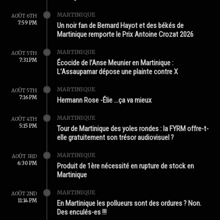
MARTINIQUE
AOÛT 6TH
7:59 PM
Un noir fan de Bernard Hayot et des békés de
Martinique remporte le Prix Antoine Crozat 2026
MARTINIQUE
AOÛT 5TH
7:31 PM
Écocide de l’Anse Meunier en Martinique :
L’Assaupamar dépose une plainte contre X
MARTINIQUE
AOÛT 5TH
7:16 PM
Hermann Rose -Élie …ça va mieux
MARTINIQUE
AOÛT 4TH
5:15 PM
Tour de Martinique des yoles rondes : la FYRM offre-t-
elle gratuitement son trésor audiovisuel ?
MARTINIQUE
AOÛT 3RD
6:30 PM
Produit de 1ère nécessité en rupture de stock en
Martinique
MARTINIQUE
AOÛT 2ND
11:14 PM
En Martinique les pollueurs sont des ordures ? Non.
Des enculés-es !!!