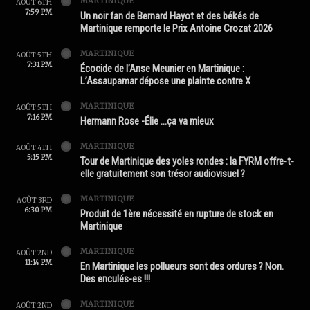
MARTINIQUE
AOÛT 6TH
7:59 PM
Un noir fan de Bernard Hayot et des békés de
Martinique remporte le Prix Antoine Crozat 2026
MARTINIQUE
AOÛT 5TH
7:31 PM
Écocide de l’Anse Meunier en Martinique :
L’Assaupamar dépose une plainte contre X
MARTINIQUE
AOÛT 5TH
7:16 PM
Hermann Rose -Élie …ça va mieux
MARTINIQUE
AOÛT 4TH
5:15 PM
Tour de Martinique des yoles rondes : la FYRM offre-t-
elle gratuitement son trésor audiovisuel ?
MARTINIQUE
AOÛT 3RD
6:30 PM
Produit de 1ère nécessité en rupture de stock en
Martinique
MARTINIQUE
AOÛT 2ND
11:14 PM
En Martinique les pollueurs sont des ordures ? Non.
Des enculés-es !!!
MARTINIQUE
AOÛT 2ND