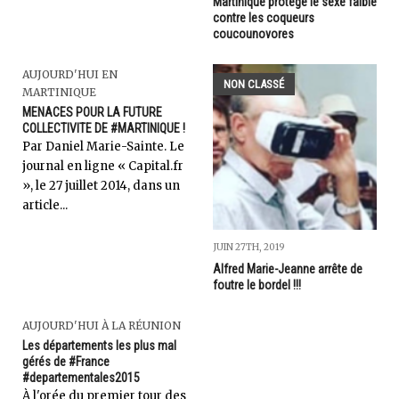
Martinique protège le sexe faible
contre les coqueurs
coucounovores
AUJOURD'HUI EN
NON CLASSÉ
MARTINIQUE
MENACES POUR LA FUTURE
COLLECTIVITE DE #MARTINIQUE !
Par Daniel Marie-Sainte. Le
journal en ligne « Capital.fr
», le 27 juillet 2014, dans un
article...
JUIN 27TH, 2019
Alfred Marie-Jeanne arrête de
foutre le bordel !!!
AUJOURD'HUI À LA RÉUNION
Les départements les plus mal
gérés de #France
#departementales2015
À l'orée du premier tour des