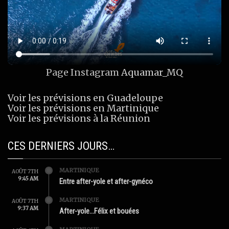
Page Instagram
Aquamar_MQ
Voir les prévisions en Guadeloupe
Voir les prévisions en Martinique
Voir les prévisions à la Réunion
CES DERNIERS JOURS…
MARTINIQUE
AOÛT 7TH
9:45 AM
Entre after-yole et after-gynéco
MARTINIQUE
AOÛT 7TH
9:37 AM
After-yole…Félix et bouées