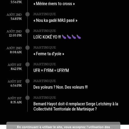
5:56 PM
« Mérine rivers to cross »
MARTINIQUE
AOÛT 2ND
5:48 PM
« Nou ka gadé MAS pasé »
MARTINIQUE
AOÛT 2ND
12:05 PM
LOÏC KOKÉ YO !!!
MARTINIQUE
AOÛT 2ND
8:08 AM
« Ferme ta d’yole »
MARTINIQUE
AOÛT 1ST
8:42 PM
UFR + FYRM = UFRYM
MARTINIQUE
AOÛT 1ST
6:56 PM
Des yoleurs ? Non. Des voleurs !!!
MARTINIQUE
AOÛT 1ST
8:35 AM
Bernard Hayot doit-il remplacer Serge Letchimy à la
Collectivité Territoriale de Martinique ?
En continuant à utiliser le site, vous acceptez l’utilisation des