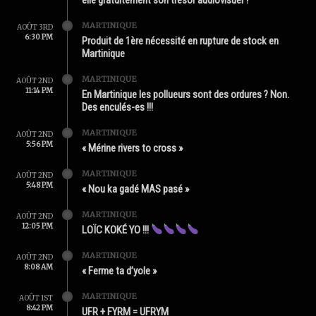
MARTINIQUE
AOÛT 3RD
6:30 PM
Produit de 1ère nécessité en rupture de stock en
Martinique
MARTINIQUE
AOÛT 2ND
11:14 PM
En Martinique les pollueurs sont des ordures ? Non.
Des enculés-es !!!
MARTINIQUE
AOÛT 2ND
5:56 PM
« Mérine rivers to cross »
MARTINIQUE
AOÛT 2ND
5:48 PM
« Nou ka gadé MAS pasé »
MARTINIQUE
AOÛT 2ND
12:05 PM
LOÏC KOKÉ YO !!!
MARTINIQUE
AOÛT 2ND
8:08 AM
« Ferme ta d’yole »
MARTINIQUE
AOÛT 1ST
8:42 PM
UFR + FYRM = UFRYM