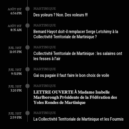
MARTINIQUE
AOÛT 1ST
6:56 PM
Des yoleurs ? Non. Des voleurs !!!
MARTINIQUE
AOÛT 1ST
8:35 AM
Bernard Hayot doit-il remplacer Serge Letchimy à la
Collectivité Territoriale de Martinique ?
MARTINIQUE
JUIL 31ST
11:05 PM
Collectivité Territoriale de Martinique : les salaires ont
les fesses à l’air
MARTINIQUE
JUIL 31ST
9:51 PM
Gai ou pagaie il faut faire le bon choix de voile
MARTINIQUE
JUIL 31ST
3:20 PM
𝐋𝐄𝐓𝐓𝐑𝐄 𝐎𝐔𝐕𝐄𝐑𝐓𝐄 À 𝐌𝐚𝐝𝐚𝐦𝐞 𝐈𝐬𝐚𝐛𝐞𝐥𝐥𝐞
𝐌𝐚𝐫𝐥𝐛𝐨𝐫𝐨𝐮𝐠𝐡 𝐏𝐫é𝐬𝐢𝐝𝐞𝐧𝐭𝐞 𝐝𝐞 𝐥𝐚 𝐅é𝐝é𝐫𝐚𝐭𝐢𝐨𝐧 𝐝𝐞𝐬
𝐘𝐨𝐥𝐞𝐬 𝐑𝐨𝐧𝐝𝐞𝐬 𝐝𝐞 𝐌𝐚𝐫𝐭𝐢𝐧𝐢𝐪𝐮𝐞
MARTINIQUE
JUIL 31ST
2:59 PM
La Collectivité Territoriale de Martinique et les Fourmis