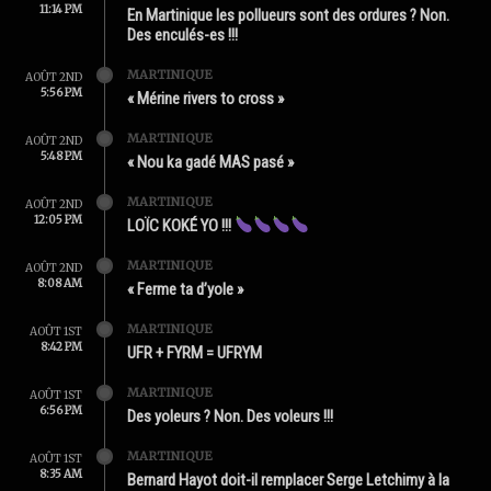
11:14 PM
En Martinique les pollueurs sont des ordures ? Non.
Des enculés-es !!!
MARTINIQUE
AOÛT 2ND
5:56 PM
« Mérine rivers to cross »
MARTINIQUE
AOÛT 2ND
5:48 PM
« Nou ka gadé MAS pasé »
MARTINIQUE
AOÛT 2ND
12:05 PM
LOÏC KOKÉ YO !!!
MARTINIQUE
AOÛT 2ND
8:08 AM
« Ferme ta d’yole »
MARTINIQUE
AOÛT 1ST
8:42 PM
UFR + FYRM = UFRYM
MARTINIQUE
AOÛT 1ST
6:56 PM
Des yoleurs ? Non. Des voleurs !!!
MARTINIQUE
AOÛT 1ST
8:35 AM
Bernard Hayot doit-il remplacer Serge Letchimy à la