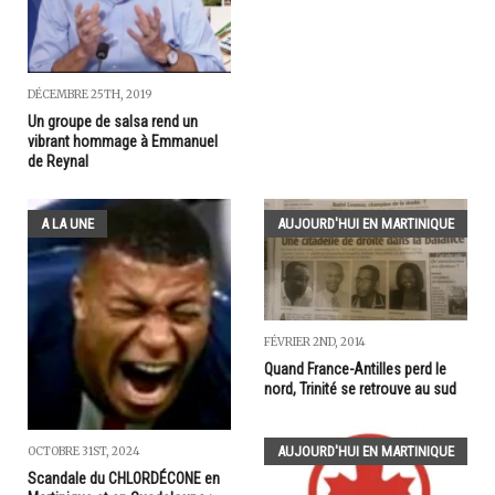
DÉCEMBRE 25TH, 2019
Un groupe de salsa rend un
vibrant hommage à Emmanuel
de Reynal
A LA UNE
AUJOURD'HUI EN MARTINIQUE
FÉVRIER 2ND, 2014
Quand France-Antilles perd le
nord, Trinité se retrouve au sud
AUJOURD'HUI EN MARTINIQUE
OCTOBRE 31ST, 2024
Scandale du CHLORDÉCONE en