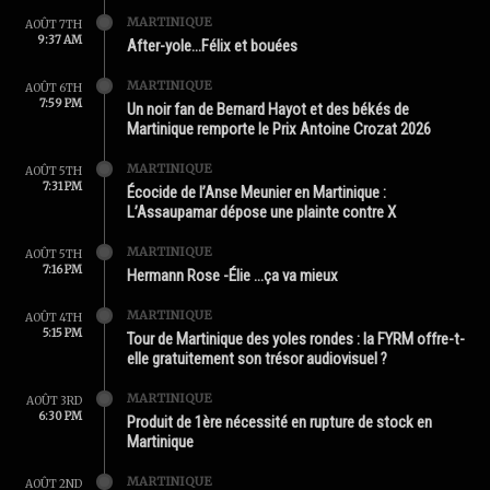
MARTINIQUE
AOÛT 7TH
9:37 AM
After-yole…Félix et bouées
MARTINIQUE
AOÛT 6TH
7:59 PM
Un noir fan de Bernard Hayot et des békés de
Martinique remporte le Prix Antoine Crozat 2026
MARTINIQUE
AOÛT 5TH
7:31 PM
Écocide de l’Anse Meunier en Martinique :
L’Assaupamar dépose une plainte contre X
MARTINIQUE
AOÛT 5TH
7:16 PM
Hermann Rose -Élie …ça va mieux
MARTINIQUE
AOÛT 4TH
5:15 PM
Tour de Martinique des yoles rondes : la FYRM offre-t-
elle gratuitement son trésor audiovisuel ?
MARTINIQUE
AOÛT 3RD
6:30 PM
Produit de 1ère nécessité en rupture de stock en
Martinique
MARTINIQUE
AOÛT 2ND