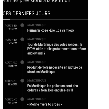
Voir les prévisions à la Réunion
CES DERNIERS JOURS…
MARTINIQUE
AOÛT 5TH
7:16 PM
Hermann Rose -Élie …ça va mieux
MARTINIQUE
AOÛT 4TH
5:15 PM
Tour de Martinique des yoles rondes : la
FYRM offre-t-elle gratuitement son trésor
audiovisuel ?
MARTINIQUE
AOÛT 3RD
6:30 PM
Produit de 1ère nécessité en rupture de
stock en Martinique
MARTINIQUE
AOÛT 2ND
11:14 PM
En Martinique les pollueurs sont des
ordures ? Non. Des enculés-es !!!
MARTINIQUE
AOÛT 2ND
5:56 PM
« Mérine rivers to cross »