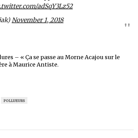
c.twitter.com/adSqY3Lz52
jak)
November 1, 2018
ures – « Ça se passe au Morne Acajou sur le
ère à Maurice Antiste.
POLLUEURS