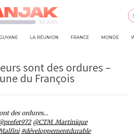
GUYANE
LA RÉUNION
FRANCE
MONDE
W
eurs sont des ordures –
ne du François
ont des ordures…
@prefet972
@CTM_Martinique
alfini
#développementdurable