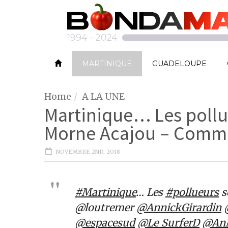
MARTINIQUE
GUADELOUPE
Home
A LA UNE
Martinique… Les pollu
Morne Acajou – Commu
NOVEMBRE 2ND, 2018
#Martinique
… Les
#pollueurs
s
@loutremer
@AnnickGirardin
@espacesud
@Le_SurferD
@AnM