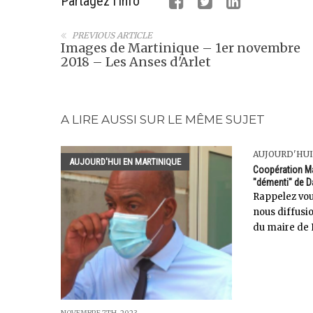
Partagez l'info
PREVIOUS ARTICLE
Images de Martinique – 1er novembre
2018 – Les Anses d'Arlet
A LIRE AUSSI SUR LE MÊME SUJET
AUJOURD'HUI
AUJOURD'HUI EN MARTINIQUE
Coopération Ma
"démenti" de D
Rappelez vou
nous diffusio
du maire de R