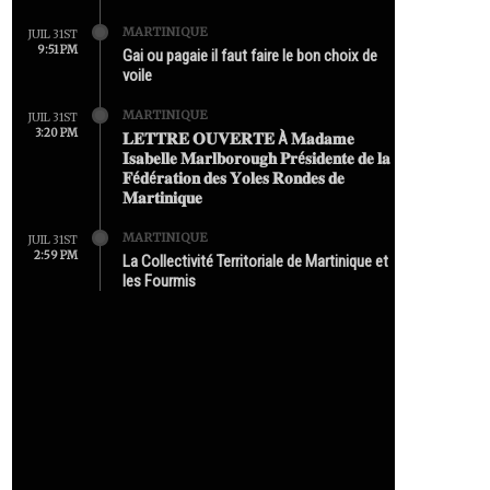
MARTINIQUE
JUIL 31ST
9:51 PM
Gai ou pagaie il faut faire le bon choix de
voile
MARTINIQUE
JUIL 31ST
3:20 PM
𝐋𝐄𝐓𝐓𝐑𝐄 𝐎𝐔𝐕𝐄𝐑𝐓𝐄 À 𝐌𝐚𝐝𝐚𝐦𝐞
𝐈𝐬𝐚𝐛𝐞𝐥𝐥𝐞 𝐌𝐚𝐫𝐥𝐛𝐨𝐫𝐨𝐮𝐠𝐡 𝐏𝐫é𝐬𝐢𝐝𝐞𝐧𝐭𝐞 𝐝𝐞 𝐥𝐚
𝐅é𝐝é𝐫𝐚𝐭𝐢𝐨𝐧 𝐝𝐞𝐬 𝐘𝐨𝐥𝐞𝐬 𝐑𝐨𝐧𝐝𝐞𝐬 𝐝𝐞
𝐌𝐚𝐫𝐭𝐢𝐧𝐢𝐪𝐮𝐞
MARTINIQUE
JUIL 31ST
2:59 PM
La Collectivité Territoriale de Martinique et
les Fourmis