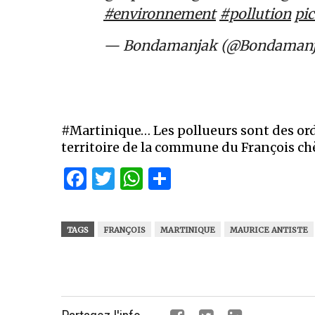
#environnement
#pollution
pi
— Bondamanjak (@Bondaman
#Martinique… Les pollueurs sont des ord
territoire de la commune du François ch
Facebook
Twitter
WhatsApp
Partager
TAGS
FRANÇOIS
MARTINIQUE
MAURICE ANTISTE