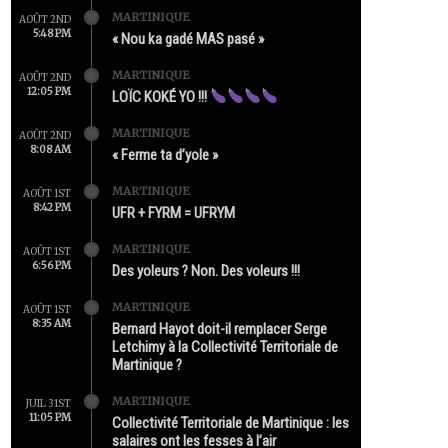
MARTINIQUE
AOÛT 2ND
5:48 PM
« Nou ka gadé MAS pasé »
MARTINIQUE
AOÛT 2ND
12:05 PM
LOÏC KOKÉ YO !!!
MARTINIQUE
AOÛT 2ND
8:08 AM
« Ferme ta d’yole »
MARTINIQUE
AOÛT 1ST
8:42 PM
UFR + FYRM = UFRYM
MARTINIQUE
AOÛT 1ST
6:56 PM
Des yoleurs ? Non. Des voleurs !!!
MARTINIQUE
AOÛT 1ST
8:35 AM
Bernard Hayot doit-il remplacer Serge
Letchimy à la Collectivité Territoriale de
Martinique ?
MARTINIQUE
JUIL 31ST
11:05 PM
Collectivité Territoriale de Martinique : les
salaires ont les fesses à l’air