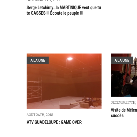
NOVEMBRE 7TH, 2023
Serge Letchimy...la MARTINIQUE veut que tu
te CASSES !!! Écoute le peuple !!!
A LA UNE
A LA UNE
DÉCEMBRE 17TH,
Visite de Mélen
AOÛT 24TH, 2018
succès
ATV GUADELOUPE : GAME OVER