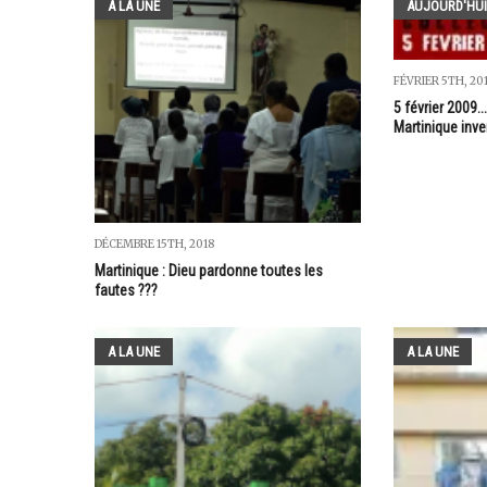
A LA UNE
AUJOURD'HUI
FÉVRIER 5TH, 20
5 février 2009.
Martinique inve
DÉCEMBRE 15TH, 2018
Martinique : Dieu pardonne toutes les
fautes ???
A LA UNE
A LA UNE