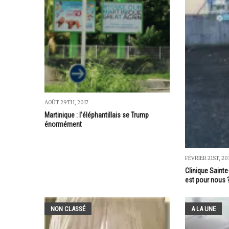
AOÛT 29TH, 2017
Martinique : l'éléphantillais se Trump
énormément
FÉVRIER 21ST, 20
Clinique Sainte-
est pour nous 
NON CLASSÉ
A LA UNE