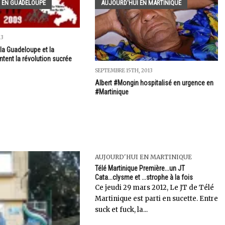
 EN GUADELOUPE
AUJOURD'HUI EN MARTINIQUE
13
..la Guadeloupe et la
ntent la révolution sucrée
SEPTEMBRE 15TH, 2013
Albert #Mongin hospitalisé en urgence en
#Martinique
AUJOURD'HUI EN MARTINIQUE
Télé Martinique Première...un JT
Cata...clysme et ...strophe à la fois
Ce jeudi 29 mars 2012, Le JT de Télé
Martinique est parti en sucette. Entre
suck et fuck, la...