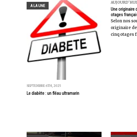
AUJOURD'HUI
A LA UNE
Une originaire 
otages frança
Selon nos sou
originaire de
cinq otages 
SEPTEMBRE 6TH, 2025
Le diabète : un fléau ultramarin