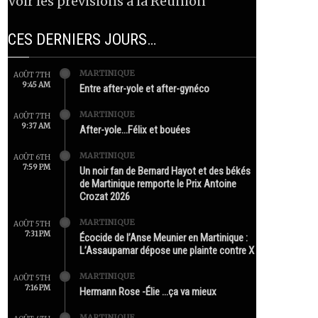
Voir les prévisions à la Réunion
CES DERNIERS JOURS…
MARTINIQUE
AOÛT 7TH
9:45 AM
Entre after-yole et after-gynéco
MARTINIQUE
AOÛT 7TH
9:37 AM
After-yole…Félix et bouées
MARTINIQUE
AOÛT 6TH
7:59 PM
Un noir fan de Bernard Hayot et des békés
de Martinique remporte le Prix Antoine
Crozat 2026
MARTINIQUE
AOÛT 5TH
7:31 PM
Écocide de l’Anse Meunier en Martinique :
L’Assaupamar dépose une plainte contre X
MARTINIQUE
AOÛT 5TH
7:16 PM
Hermann Rose -Élie …ça va mieux
MARTINIQUE