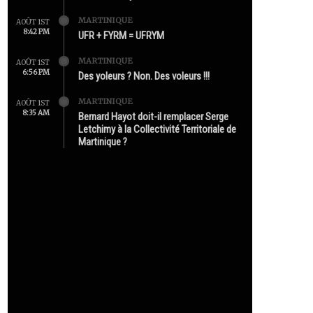
MARTINIQUE
AOÛT 1ST
8:42 PM
UFR + FYRM = UFRYM
MARTINIQUE
AOÛT 1ST
6:56 PM
Des yoleurs ? Non. Des voleurs !!!
MARTINIQUE
AOÛT 1ST
8:35 AM
Bernard Hayot doit-il remplacer Serge
Letchimy à la Collectivité Territoriale de
Martinique ?