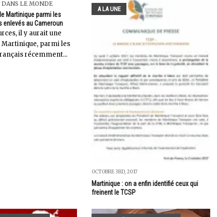
 DANS LE MONDE
A LA UNE
de Martinique parmi les
is enlevés au Cameroun
rces, il y aurait une
 Martinique, parmi les
français récemment...
OCTOBRE 3RD, 2017
Martinique : on a enfin identifié ceux qui
freinent le TCSP