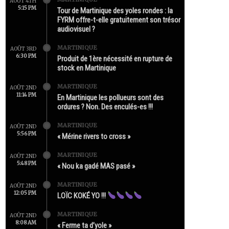
AOÛT 4TH
5:15 PM
Tour de Martinique des yoles rondes : la
FYRM offre-t-elle gratuitement son trésor
audiovisuel ?
MARTINIQUE
AOÛT 3RD
6:30 PM
Produit de 1ère nécessité en rupture de
stock en Martinique
MARTINIQUE
AOÛT 2ND
11:14 PM
En Martinique les pollueurs sont des
ordures ? Non. Des enculés-es !!!
MARTINIQUE
AOÛT 2ND
5:56 PM
« Mérine rivers to cross »
MARTINIQUE
AOÛT 2ND
5:48 PM
« Nou ka gadé MAS pasé »
MARTINIQUE
AOÛT 2ND
12:05 PM
LOÏC KOKÉ YO !!!
MARTINIQUE
AOÛT 2ND
8:08 AM
« Ferme ta d’yole »