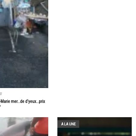
17
Marie mer...de d'yeux...prix
?
A LA UNE