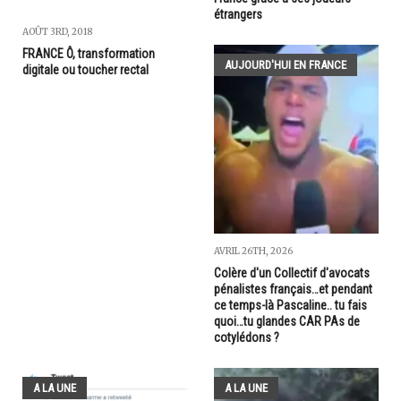
étrangers
AOÛT 3RD, 2018
FRANCE Ô, transformation
AUJOURD'HUI EN FRANCE
digitale ou toucher rectal
AVRIL 26TH, 2026
Colère d'un Collectif d'avocats
pénalistes français…et pendant
ce temps-là Pascaline.. tu fais
quoi…tu glandes CAR PAs de
cotylédons ?
A LA UNE
A LA UNE