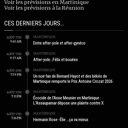
Voir les prévisions en Martinique
Voir les prévisions à la Réunion
CES DERNIERS JOURS…
MARTINIQUE
AOÛT 7TH
9:45 AM
Entre after-yole et after-gynéco
MARTINIQUE
AOÛT 7TH
9:37 AM
After-yole…Félix et bouées
MARTINIQUE
AOÛT 6TH
7:59 PM
Un noir fan de Bernard Hayot et des békés de
Martinique remporte le Prix Antoine Crozat 2026
MARTINIQUE
AOÛT 5TH
7:31 PM
Écocide de l’Anse Meunier en Martinique :
L’Assaupamar dépose une plainte contre X
MARTINIQUE
AOÛT 5TH
7:16 PM
Hermann Rose -Élie …ça va mieux