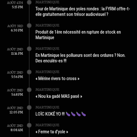
MARTINIQUE
AOÛT 4TH
5:15 PM
Tour de Martinique des yoles rondes : la FYRM offre-t-
elle gratuitement son trésor audiovisuel ?
MARTINIQUE
AOÛT 3RD
6:30 PM
Produit de 1ère nécessité en rupture de stock en
Martinique
MARTINIQUE
AOÛT 2ND
11:14 PM
En Martinique les pollueurs sont des ordures ? Non.
Des enculés-es !!!
MARTINIQUE
AOÛT 2ND
5:56 PM
« Mérine rivers to cross »
MARTINIQUE
AOÛT 2ND
5:48 PM
« Nou ka gadé MAS pasé »
MARTINIQUE
AOÛT 2ND
12:05 PM
LOÏC KOKÉ YO !!!
MARTINIQUE
AOÛT 2ND
8:08 AM
« Ferme ta d’yole »