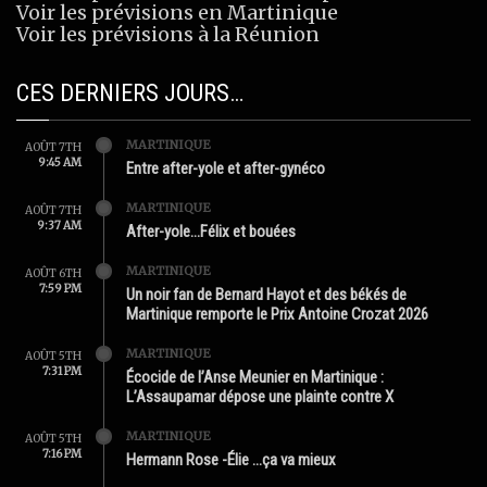
Voir les prévisions en Martinique
Voir les prévisions à la Réunion
CES DERNIERS JOURS…
MARTINIQUE
AOÛT 7TH
9:45 AM
Entre after-yole et after-gynéco
MARTINIQUE
AOÛT 7TH
9:37 AM
After-yole…Félix et bouées
MARTINIQUE
AOÛT 6TH
7:59 PM
Un noir fan de Bernard Hayot et des békés de
Martinique remporte le Prix Antoine Crozat 2026
MARTINIQUE
AOÛT 5TH
7:31 PM
Écocide de l’Anse Meunier en Martinique :
L’Assaupamar dépose une plainte contre X
MARTINIQUE
AOÛT 5TH
7:16 PM
Hermann Rose -Élie …ça va mieux