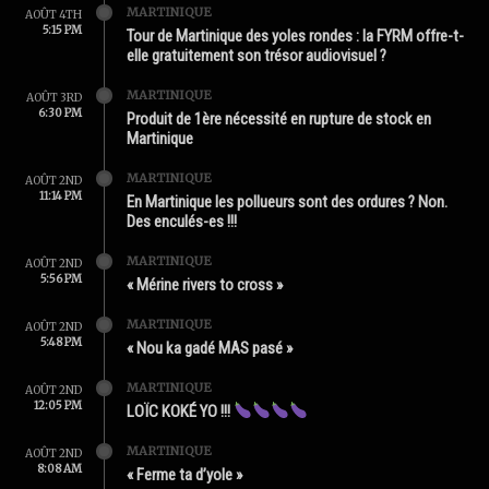
MARTINIQUE
AOÛT 4TH
5:15 PM
Tour de Martinique des yoles rondes : la FYRM offre-t-
elle gratuitement son trésor audiovisuel ?
MARTINIQUE
AOÛT 3RD
6:30 PM
Produit de 1ère nécessité en rupture de stock en
Martinique
MARTINIQUE
AOÛT 2ND
11:14 PM
En Martinique les pollueurs sont des ordures ? Non.
Des enculés-es !!!
MARTINIQUE
AOÛT 2ND
5:56 PM
« Mérine rivers to cross »
MARTINIQUE
AOÛT 2ND
5:48 PM
« Nou ka gadé MAS pasé »
MARTINIQUE
AOÛT 2ND
12:05 PM
LOÏC KOKÉ YO !!!
MARTINIQUE
AOÛT 2ND
8:08 AM
« Ferme ta d’yole »