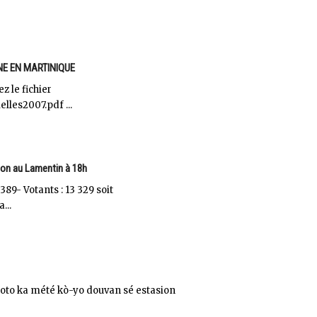
E EN MARTINIQUE
 le fichier
les2007.pdf ...
tion au Lamentin à 18h
389- Votants : 13 329 soit
...
 loto ka mété kò-yo douvan sé estasion