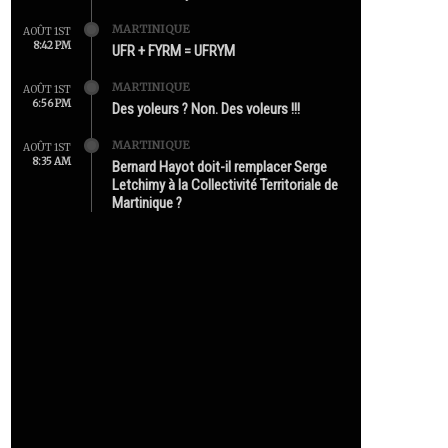
MARTINIQUE
AOÛT 1ST
8:42 PM
UFR + FYRM = UFRYM
MARTINIQUE
AOÛT 1ST
6:56 PM
Des yoleurs ? Non. Des voleurs !!!
MARTINIQUE
AOÛT 1ST
8:35 AM
Bernard Hayot doit-il remplacer Serge
Letchimy à la Collectivité Territoriale de
Martinique ?