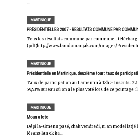
...
MARTINIQUE
PRESIDENTIELLES 2007 - RESULTATS COMMUNE PAR COMMUN
Tous les résultats commune par commune... téléchargez
(pdf)http://www.bondamanjak.com/images/Presidentiel
MARTINIQUE
Présidentielle en Martinique, deuxième tour : taux de participa
Taux de participation au Lamentin à 18h :- Inscrits : 22 
59,53%Bureau où on a le plus voté lors de ce pointage : la
MARTINIQUE
Moun a loto
Dépi la-simenn pasé, chak vendredi, ni an model latjé
lésans-lan ek ka...