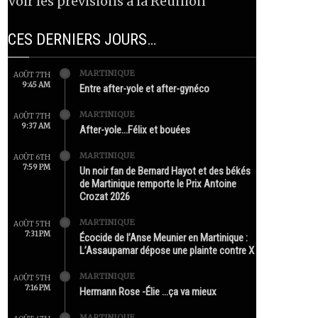
Voir les prévisions à la Réunion
CES DERNIERS JOURS…
MARTINIQUE
AOÛT 7TH
9:45 AM
Entre after-yole et after-gynéco
MARTINIQUE
AOÛT 7TH
9:37 AM
After-yole…Félix et bouées
MARTINIQUE
AOÛT 6TH
7:59 PM
Un noir fan de Bernard Hayot et des békés
de Martinique remporte le Prix Antoine
Crozat 2026
MARTINIQUE
AOÛT 5TH
7:31 PM
Écocide de l’Anse Meunier en Martinique :
L’Assaupamar dépose une plainte contre X
MARTINIQUE
AOÛT 5TH
7:16 PM
Hermann Rose -Élie …ça va mieux
MARTINIQUE