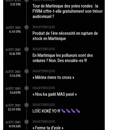
AOÛT 4TH
5:15 PM
Tour de Martinique des yoles rondes : la
FYRM offre-t-elle gratuitement son trésor
audiovisuel ?
MARTINIQUE
AOÛT 3RD
6:30 PM
Produit de 1ère nécessité en rupture de
stock en Martinique
MARTINIQUE
AOÛT 2ND
11:14 PM
En Martinique les pollueurs sont des
ordures ? Non. Des enculés-es !!!
MARTINIQUE
AOÛT 2ND
5:56 PM
« Mérine rivers to cross »
MARTINIQUE
AOÛT 2ND
5:48 PM
« Nou ka gadé MAS pasé »
MARTINIQUE
AOÛT 2ND
12:05 PM
LOÏC KOKÉ YO !!!
MARTINIQUE
AOÛT 2ND
8:08 AM
« Ferme ta d’yole »