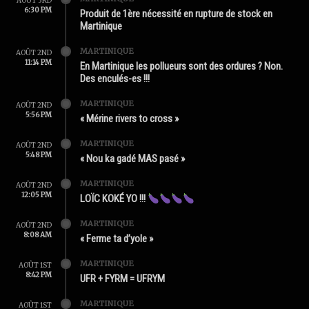
AOÛT 3RD
6:30 PM
Produit de 1ère nécessité en rupture de stock en
Martinique
MARTINIQUE
AOÛT 2ND
11:14 PM
En Martinique les pollueurs sont des ordures ? Non.
Des enculés-es !!!
MARTINIQUE
AOÛT 2ND
5:56 PM
« Mérine rivers to cross »
MARTINIQUE
AOÛT 2ND
5:48 PM
« Nou ka gadé MAS pasé »
MARTINIQUE
AOÛT 2ND
12:05 PM
LOÏC KOKÉ YO !!!
MARTINIQUE
AOÛT 2ND
8:08 AM
« Ferme ta d’yole »
MARTINIQUE
AOÛT 1ST
8:42 PM
UFR + FYRM = UFRYM
MARTINIQUE
AOÛT 1ST