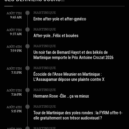
MARTINIQUE
AOÛT 7TH
9:45 AM
Entre after-yole et after-gynéco
MARTINIQUE
AOÛT 7TH
9:37 AM
After-yole…Félix et bouées
MARTINIQUE
AOÛT 6TH
7:59 PM
Un noir fan de Bernard Hayot et des békés de
Martinique remporte le Prix Antoine Crozat 2026
MARTINIQUE
AOÛT 5TH
7:31 PM
Écocide de l’Anse Meunier en Martinique :
L’Assaupamar dépose une plainte contre X
MARTINIQUE
AOÛT 5TH
7:16 PM
Hermann Rose -Élie …ça va mieux
MARTINIQUE
AOÛT 4TH
5:15 PM
Tour de Martinique des yoles rondes : la FYRM offre-t-
elle gratuitement son trésor audiovisuel ?
MARTINIQUE