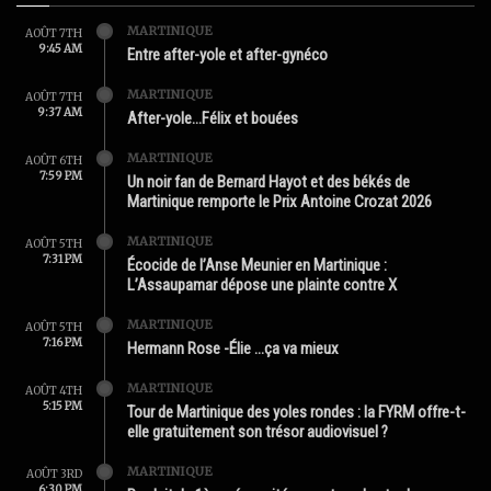
MARTINIQUE
AOÛT 7TH
9:45 AM
Entre after-yole et after-gynéco
MARTINIQUE
AOÛT 7TH
9:37 AM
After-yole…Félix et bouées
MARTINIQUE
AOÛT 6TH
7:59 PM
Un noir fan de Bernard Hayot et des békés de
Martinique remporte le Prix Antoine Crozat 2026
MARTINIQUE
AOÛT 5TH
7:31 PM
Écocide de l’Anse Meunier en Martinique :
L’Assaupamar dépose une plainte contre X
MARTINIQUE
AOÛT 5TH
7:16 PM
Hermann Rose -Élie …ça va mieux
MARTINIQUE
AOÛT 4TH
5:15 PM
Tour de Martinique des yoles rondes : la FYRM offre-t-
elle gratuitement son trésor audiovisuel ?
MARTINIQUE
AOÛT 3RD
6:30 PM