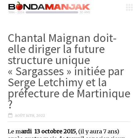
Chantal Maignan doit-
elle diriger la future
structure unique
« Sargasses » initiée par
Serge Letchimy et la
préfecture de Martinique
?
AOÛT 14TH, 2022
Le m
ardi 13 octobre 2015
, (il y aura 7 ans)