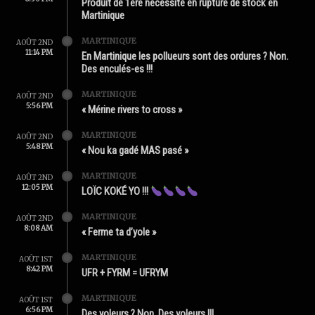
Produit de 1ère nécessité en rupture de stock en
Martinique
MARTINIQUE
AOÛT 2ND
11:14 PM
En Martinique les pollueurs sont des ordures ? Non.
Des enculés-es !!!
MARTINIQUE
AOÛT 2ND
5:56 PM
« Mérine rivers to cross »
MARTINIQUE
AOÛT 2ND
5:48 PM
« Nou ka gadé MAS pasé »
MARTINIQUE
AOÛT 2ND
12:05 PM
LOÏC KOKÉ YO !!!
MARTINIQUE
AOÛT 2ND
8:08 AM
« Ferme ta d’yole »
MARTINIQUE
AOÛT 1ST
8:42 PM
UFR + FYRM = UFRYM
MARTINIQUE
AOÛT 1ST
6:56 PM
Des yoleurs ? Non. Des voleurs !!!