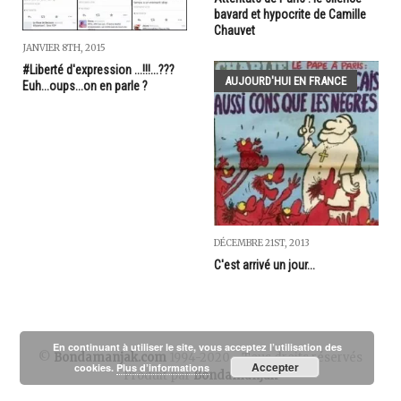
bavard et hypocrite de Camille
Chauvet
JANVIER 8TH, 2015
#Liberté d'expression ...!!!...???
AUJOURD'HUI EN FRANCE
Euh...oups...on en parle ?
DÉCEMBRE 21ST, 2013
C'est arrivé un jour...
En continuant à utiliser le site, vous acceptez l’utilisation des
©
Bondamanjak.com
1994-2020 - Tous droits réservés
Accepter
cookies.
Plus d’informations
Produit par
Bondamanjak