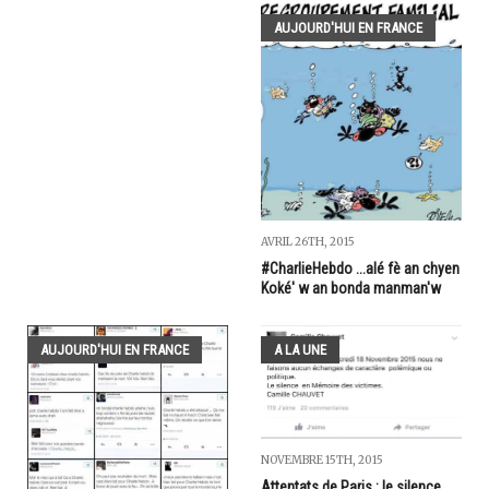
AUJOURD'HUI EN FRANCE
AVRIL 26TH, 2015
#CharlieHebdo ...alé fè an chyen
Koké' w an bonda manman'w
AUJOURD'HUI EN FRANCE
A LA UNE
NOVEMBRE 15TH, 2015
Attentats de Paris : le silence