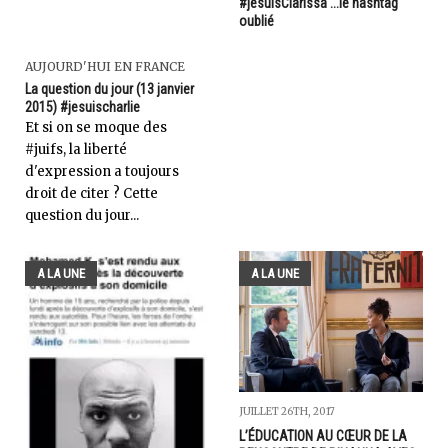
#jesuisClarissa ...le hashtag
oublié
AUJOURD'HUI EN FRANCE
La question du jour (13 janvier
2015) #jesuischarlie
Et si on se moque des
#juifs, la liberté
d'expression a toujours
droit de citer ? Cette
question du jour...
A LA UNE
A LA UNE
JUILLET 26TH, 2017
L’ÉDUCATION AU CŒUR DE LA