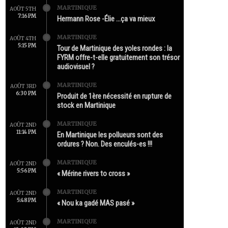
MARTINIQUE
AOÛT 5TH
7:16 PM
Hermann Rose -Élie …ça va mieux
MARTINIQUE
AOÛT 4TH
5:15 PM
Tour de Martinique des yoles rondes : la
FYRM offre-t-elle gratuitement son trésor
audiovisuel ?
MARTINIQUE
AOÛT 3RD
6:30 PM
Produit de 1ère nécessité en rupture de
stock en Martinique
MARTINIQUE
AOÛT 2ND
11:14 PM
En Martinique les pollueurs sont des
ordures ? Non. Des enculés-es !!!
MARTINIQUE
AOÛT 2ND
5:56 PM
« Mérine rivers to cross »
MARTINIQUE
AOÛT 2ND
5:48 PM
« Nou ka gadé MAS pasé »
MARTINIQUE
AOÛT 2ND