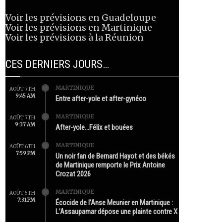
Voir les prévisions en Guadeloupe
Voir les prévisions en Martinique
Voir les prévisions à la Réunion
CES DERNIERS JOURS…
MARTINIQUE
AOÛT 7TH
9:45 AM
Entre after-yole et after-gynéco
MARTINIQUE
AOÛT 7TH
9:37 AM
After-yole…Félix et bouées
MARTINIQUE
AOÛT 6TH
7:59 PM
Un noir fan de Bernard Hayot et des békés
de Martinique remporte le Prix Antoine
Crozat 2026
MARTINIQUE
AOÛT 5TH
7:31 PM
Écocide de l’Anse Meunier en Martinique :
L’Assaupamar dépose une plainte contre X