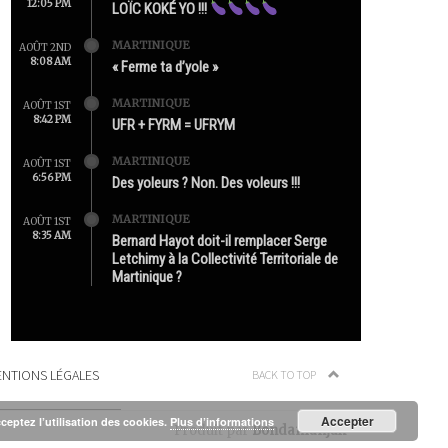
12:05 PM
LOÏC KOKÉ YO !!!
MARTINIQUE
AOÛT 2ND
8:08 AM
« Ferme ta d’yole »
MARTINIQUE
AOÛT 1ST
8:42 PM
UFR + FYRM = UFRYM
MARTINIQUE
AOÛT 1ST
6:56 PM
Des yoleurs ? Non. Des voleurs !!!
MARTINIQUE
AOÛT 1ST
8:35 AM
Bernard Hayot doit-il remplacer Serge
Letchimy à la Collectivité Territoriale de
Martinique ?
NTIONS LÉGALES
BACK TO TOP
Accepter
cceptez l’utilisation des cookies.
Plus d’informations
Produit par
Bondamanjak