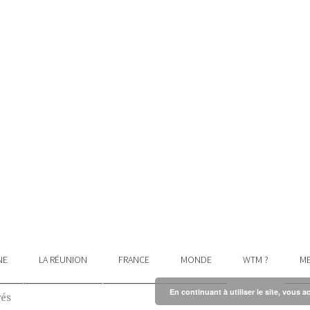
NE
LA RÉUNION
FRANCE
MONDE
WTM ?
ME
En continuant à utiliser le site, vous a
vés