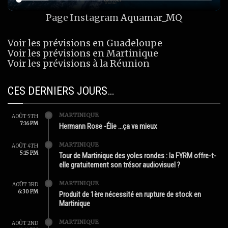
Page Instagram
Aquamar_MQ
Voir les prévisions en Guadeloupe
Voir les prévisions en Martinique
Voir les prévisions à la Réunion
CES DERNIERS JOURS…
MARTINIQUE
AOÛT 5TH
7:16 PM
Hermann Rose -Élie …ça va mieux
MARTINIQUE
AOÛT 4TH
5:15 PM
Tour de Martinique des yoles rondes : la FYRM offre-t-
elle gratuitement son trésor audiovisuel ?
MARTINIQUE
AOÛT 3RD
6:30 PM
Produit de 1ère nécessité en rupture de stock en
Martinique
MARTINIQUE
AOÛT 2ND