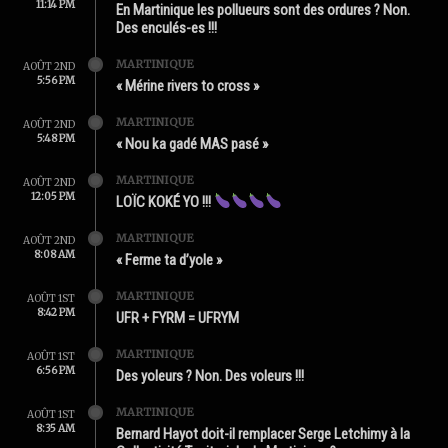
11:14 PM
En Martinique les pollueurs sont des ordures ? Non.
Des enculés-es !!!
MARTINIQUE
AOÛT 2ND
5:56 PM
« Mérine rivers to cross »
MARTINIQUE
AOÛT 2ND
5:48 PM
« Nou ka gadé MAS pasé »
MARTINIQUE
AOÛT 2ND
12:05 PM
LOÏC KOKÉ YO !!!
MARTINIQUE
AOÛT 2ND
8:08 AM
« Ferme ta d’yole »
MARTINIQUE
AOÛT 1ST
8:42 PM
UFR + FYRM = UFRYM
MARTINIQUE
AOÛT 1ST
6:56 PM
Des yoleurs ? Non. Des voleurs !!!
MARTINIQUE
AOÛT 1ST
8:35 AM
Bernard Hayot doit-il remplacer Serge Letchimy à la