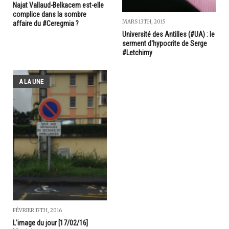
Najat Vallaud-Belkacem est-elle
complice dans la sombre
MARS 13TH, 2015
affaire du #Ceregmia ?
Université des Antilles (#UA) : le
serment d'hypocrite de Serge
#Letchimy
A LA UNE
FÉVRIER 17TH, 2016
L'image du jour [17/02/16]