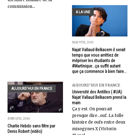
commission...
A LA UNE
MAI 9TH, 2015
Najat Vallaud-Belkacem il serait
temps que vous arrêtiez de
mépriser les étudiants de
#Martinique...ça suffit autant
que ça commence à bien faire...
AUJOURD'HUI EN FRANCE
AUJOURD'HUI EN FRANCE
Université des Antilles ( #UA):
Najat Vallaud Belkacem prend la
main
Ça y est. On pourrait
presque dire...ouf. La folle
JUIN 4TH, 2016
histoire de oufs entre deux
Charlie Hebdo sans filtre par
misogynes X (Victorin
Denis Robert (vidéo)