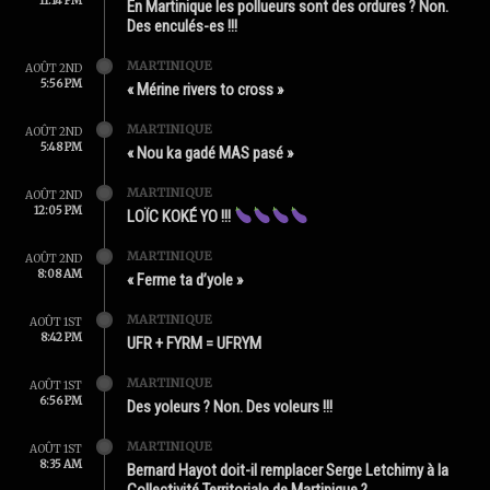
11:14 PM
En Martinique les pollueurs sont des ordures ? Non.
Des enculés-es !!!
MARTINIQUE
AOÛT 2ND
5:56 PM
« Mérine rivers to cross »
MARTINIQUE
AOÛT 2ND
5:48 PM
« Nou ka gadé MAS pasé »
MARTINIQUE
AOÛT 2ND
12:05 PM
LOÏC KOKÉ YO !!!
MARTINIQUE
AOÛT 2ND
8:08 AM
« Ferme ta d’yole »
MARTINIQUE
AOÛT 1ST
8:42 PM
UFR + FYRM = UFRYM
MARTINIQUE
AOÛT 1ST
6:56 PM
Des yoleurs ? Non. Des voleurs !!!
MARTINIQUE
AOÛT 1ST
8:35 AM
Bernard Hayot doit-il remplacer Serge Letchimy à la
Collectivité Territoriale de Martinique ?