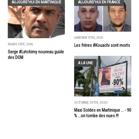
AUJOURD'HUI EN MARTINIQUE
AUJOURD'HUI EN FRANCE
JANVIER 9TH, 2015
MARS 31ST, 2014
Les frères #Kouachi sont morts
Serge #Letchimy nouveau guide
des DOM
A LA UNE
OCTOBRE 30TH, 2020
Maxi Soldes en Martinique ... - 90
% ...on tombe des nues !!!