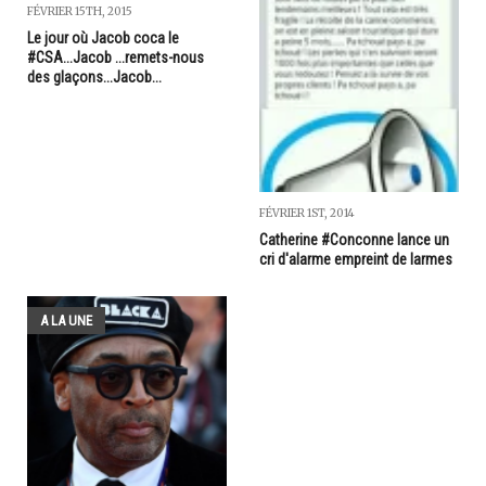
FÉVRIER 15TH, 2015
Le jour où Jacob coca le
#CSA...Jacob ...remets-nous
des glaçons...Jacob...
FÉVRIER 1ST, 2014
Catherine #Conconne lance un
cri d'alarme empreint de larmes
A LA UNE