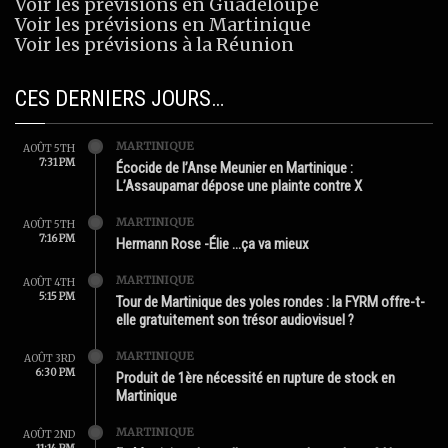
Voir les prévisions en Guadeloupe
Voir les prévisions en Martinique
Voir les prévisions à la Réunion
CES DERNIERS JOURS…
MARTINIQUE
AOÛT 5TH
7:31 PM
Écocide de l’Anse Meunier en Martinique :
L’Assaupamar dépose une plainte contre X
MARTINIQUE
AOÛT 5TH
7:16 PM
Hermann Rose -Élie …ça va mieux
MARTINIQUE
AOÛT 4TH
5:15 PM
Tour de Martinique des yoles rondes : la FYRM offre-t-
elle gratuitement son trésor audiovisuel ?
MARTINIQUE
AOÛT 3RD
6:30 PM
Produit de 1ère nécessité en rupture de stock en
Martinique
MARTINIQUE
AOÛT 2ND