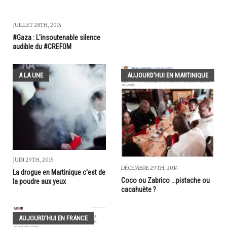
JUILLET 28TH, 2014
#Gaza : L'insoutenable silence
audible du #CREFOM
A LA UNE
AUJOURD'HUI EN MARTINIQUE
JUIN 29TH, 2015
DÉCEMBRE 29TH, 2014
La drogue en Martinique c'est de
Coco ou Zabrico ...pistache ou
la poudre aux yeux
cacahuète ?
AUJOURD'HUI EN FRANCE