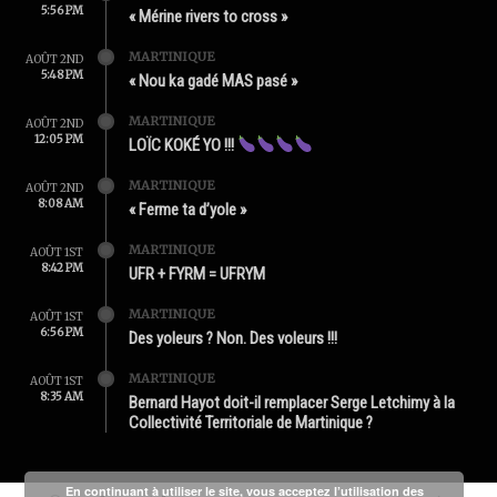
5:56 PM
« Mérine rivers to cross »
MARTINIQUE
AOÛT 2ND
5:48 PM
« Nou ka gadé MAS pasé »
MARTINIQUE
AOÛT 2ND
12:05 PM
LOÏC KOKÉ YO !!!
MARTINIQUE
AOÛT 2ND
8:08 AM
« Ferme ta d’yole »
MARTINIQUE
AOÛT 1ST
8:42 PM
UFR + FYRM = UFRYM
MARTINIQUE
AOÛT 1ST
6:56 PM
Des yoleurs ? Non. Des voleurs !!!
MARTINIQUE
AOÛT 1ST
8:35 AM
Bernard Hayot doit-il remplacer Serge Letchimy à la
Collectivité Territoriale de Martinique ?
En continuant à utiliser le site, vous acceptez l’utilisation des