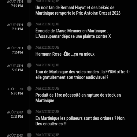
MARTINIQUE
AOÛT 6TH
7:59 PM
Un noir fan de Bernard Hayot et des békés de
Martinique remporte le Prix Antoine Crozat 2026
MARTINIQUE
AOÛT 5TH
7:31 PM
Écocide de l’Anse Meunier en Martinique :
L’Assaupamar dépose une plainte contre X
MARTINIQUE
AOÛT 5TH
7:16 PM
Hermann Rose -Élie …ça va mieux
MARTINIQUE
AOÛT 4TH
5:15 PM
Tour de Martinique des yoles rondes : la FYRM offre-t-
elle gratuitement son trésor audiovisuel ?
MARTINIQUE
AOÛT 3RD
6:30 PM
Produit de 1ère nécessité en rupture de stock en
Martinique
MARTINIQUE
AOÛT 2ND
11:14 PM
En Martinique les pollueurs sont des ordures ? Non.
Des enculés-es !!!
MARTINIQUE
AOÛT 2ND