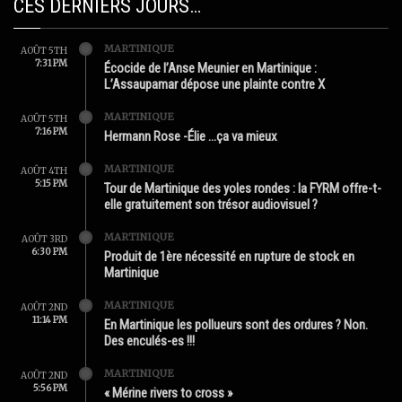
CES DERNIERS JOURS…
MARTINIQUE
AOÛT 5TH
7:31 PM
Écocide de l’Anse Meunier en Martinique :
L’Assaupamar dépose une plainte contre X
MARTINIQUE
AOÛT 5TH
7:16 PM
Hermann Rose -Élie …ça va mieux
MARTINIQUE
AOÛT 4TH
5:15 PM
Tour de Martinique des yoles rondes : la FYRM offre-t-
elle gratuitement son trésor audiovisuel ?
MARTINIQUE
AOÛT 3RD
6:30 PM
Produit de 1ère nécessité en rupture de stock en
Martinique
MARTINIQUE
AOÛT 2ND
11:14 PM
En Martinique les pollueurs sont des ordures ? Non.
Des enculés-es !!!
MARTINIQUE
AOÛT 2ND
5:56 PM
« Mérine rivers to cross »