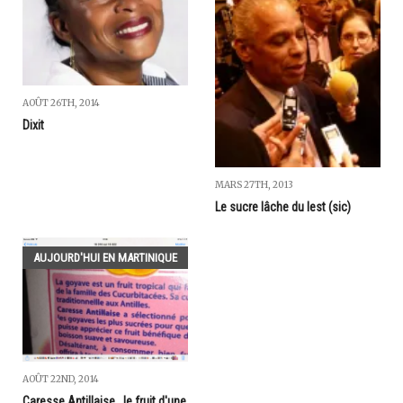
AOÛT 26TH, 2014
Dixit
MARS 27TH, 2013
Le sucre lâche du lest (sic)
AUJOURD'HUI EN MARTINIQUE
AOÛT 22ND, 2014
Caresse Antillaise...le fruit d'une