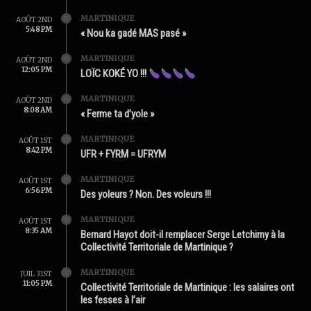
MARTINIQUE
AOÛT 2ND
5:48 PM
« Nou ka gadé MAS pasé »
MARTINIQUE
AOÛT 2ND
12:05 PM
LOÏC KOKÉ YO !!!
MARTINIQUE
AOÛT 2ND
8:08 AM
« Ferme ta d’yole »
MARTINIQUE
AOÛT 1ST
8:42 PM
UFR + FYRM = UFRYM
MARTINIQUE
AOÛT 1ST
6:56 PM
Des yoleurs ? Non. Des voleurs !!!
MARTINIQUE
AOÛT 1ST
8:35 AM
Bernard Hayot doit-il remplacer Serge Letchimy à la
Collectivité Territoriale de Martinique ?
MARTINIQUE
JUIL 31ST
11:05 PM
Collectivité Territoriale de Martinique : les salaires ont
les fesses à l’air