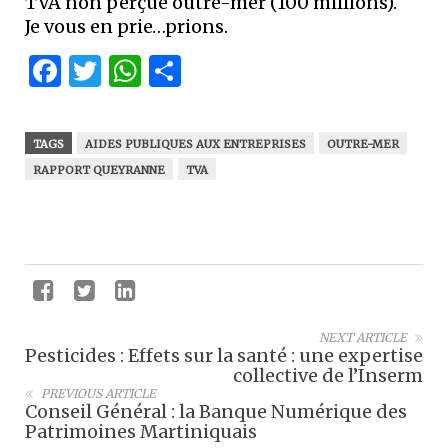
TVA non perçue outre-mer (100 millions).
Je vous en prie…prions.
Facebook
Twitter
WhatsApp
Partager
TAGS
AIDES PUBLIQUES AUX ENTREPRISES
OUTRE-MER
RAPPORT QUEYRANNE
TVA
NEXT ARTICLE
Pesticides : Effets sur la santé : une expertise
collective de l’Inserm
PREVIOUS ARTICLE
Conseil Général : la Banque Numérique des
Patrimoines Martiniquais