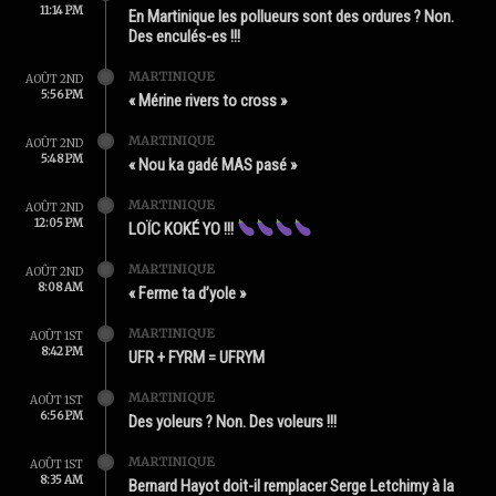
11:14 PM
En Martinique les pollueurs sont des ordures ? Non.
Des enculés-es !!!
MARTINIQUE
AOÛT 2ND
5:56 PM
« Mérine rivers to cross »
MARTINIQUE
AOÛT 2ND
5:48 PM
« Nou ka gadé MAS pasé »
MARTINIQUE
AOÛT 2ND
12:05 PM
LOÏC KOKÉ YO !!!
MARTINIQUE
AOÛT 2ND
8:08 AM
« Ferme ta d’yole »
MARTINIQUE
AOÛT 1ST
8:42 PM
UFR + FYRM = UFRYM
MARTINIQUE
AOÛT 1ST
6:56 PM
Des yoleurs ? Non. Des voleurs !!!
MARTINIQUE
AOÛT 1ST
8:35 AM
Bernard Hayot doit-il remplacer Serge Letchimy à la