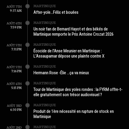
MARTINIQUE
AOÛT 7TH
9:37 AM
After-yole…Félix et bouées
MARTINIQUE
AOÛT 6TH
7:59 PM
Un noir fan de Bernard Hayot et des békés de
Martinique remporte le Prix Antoine Crozat 2026
MARTINIQUE
AOÛT 5TH
7:31 PM
Écocide de l’Anse Meunier en Martinique :
L’Assaupamar dépose une plainte contre X
MARTINIQUE
AOÛT 5TH
7:16 PM
Hermann Rose -Élie …ça va mieux
MARTINIQUE
AOÛT 4TH
5:15 PM
Tour de Martinique des yoles rondes : la FYRM offre-t-
elle gratuitement son trésor audiovisuel ?
MARTINIQUE
AOÛT 3RD
6:30 PM
Produit de 1ère nécessité en rupture de stock en
Martinique
MARTINIQUE
AOÛT 2ND