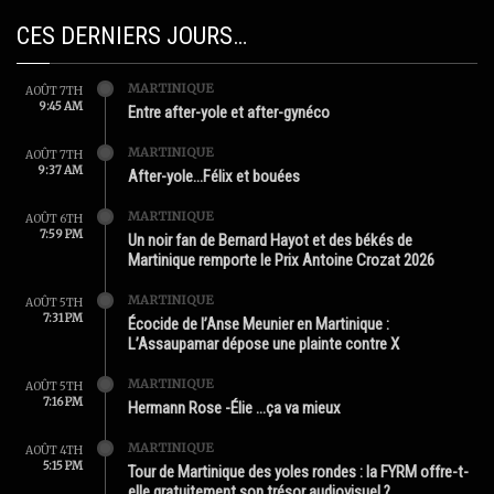
CES DERNIERS JOURS…
MARTINIQUE
AOÛT 7TH
9:45 AM
Entre after-yole et after-gynéco
MARTINIQUE
AOÛT 7TH
9:37 AM
After-yole…Félix et bouées
MARTINIQUE
AOÛT 6TH
7:59 PM
Un noir fan de Bernard Hayot et des békés de
Martinique remporte le Prix Antoine Crozat 2026
MARTINIQUE
AOÛT 5TH
7:31 PM
Écocide de l’Anse Meunier en Martinique :
L’Assaupamar dépose une plainte contre X
MARTINIQUE
AOÛT 5TH
7:16 PM
Hermann Rose -Élie …ça va mieux
MARTINIQUE
AOÛT 4TH
5:15 PM
Tour de Martinique des yoles rondes : la FYRM offre-t-
elle gratuitement son trésor audiovisuel ?