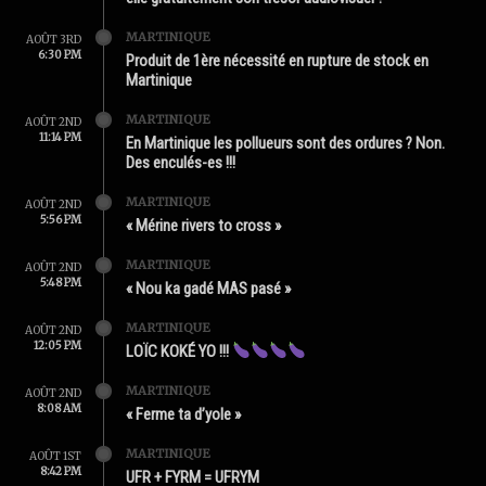
MARTINIQUE
AOÛT 3RD
6:30 PM
Produit de 1ère nécessité en rupture de stock en
Martinique
MARTINIQUE
AOÛT 2ND
11:14 PM
En Martinique les pollueurs sont des ordures ? Non.
Des enculés-es !!!
MARTINIQUE
AOÛT 2ND
5:56 PM
« Mérine rivers to cross »
MARTINIQUE
AOÛT 2ND
5:48 PM
« Nou ka gadé MAS pasé »
MARTINIQUE
AOÛT 2ND
12:05 PM
LOÏC KOKÉ YO !!!
MARTINIQUE
AOÛT 2ND
8:08 AM
« Ferme ta d’yole »
MARTINIQUE
AOÛT 1ST
8:42 PM
UFR + FYRM = UFRYM