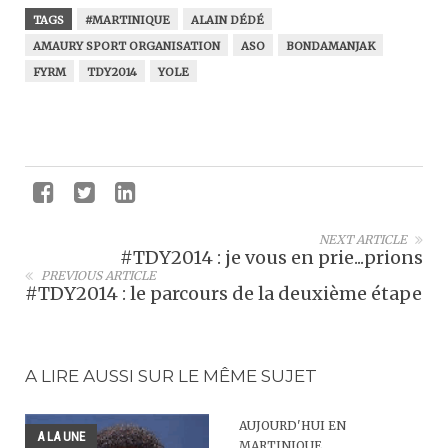
TAGS
#MARTINIQUE
ALAIN DÉDÉ
AMAURY SPORT ORGANISATION
ASO
BONDAMANJAK
FYRM
TDY2014
YOLE
NEXT ARTICLE
#TDY2014 : je vous en prie...prions
PREVIOUS ARTICLE
#TDY2014 : le parcours de la deuxième étape
A LIRE AUSSI SUR LE MÊME SUJET
AUJOURD'HUI EN
A LA UNE
MARTINIQUE