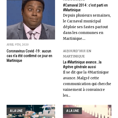
#Carnaval 2014 : c'est parti en
#Martinique
Depuis plusieurs semaines,
le Carnaval municipal
déploie ses fastes partout
dans les communes en
Martinique....
AVRIL 9TH, 2020
Coronavirus Covid -19 : aucun
AUJOURD'HUI EN
cas n'a été confirmé ce jour en
MARTINIQUE
Martinique
La #Martinique avance...la
#grève générale aussi
Il se dit que la #Martinique
avance. Malgré cette
communication qui cherche
vainement à convaincre
les...
A LA UNE
A LA UNE