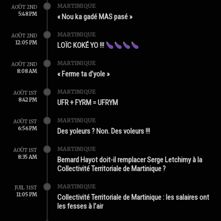
MARTINIQUE
AOÛT 2ND
5:48 PM
« Nou ka gadé MAS pasé »
MARTINIQUE
AOÛT 2ND
12:05 PM
LOÏC KOKÉ YO !!!
MARTINIQUE
AOÛT 2ND
8:08 AM
« Ferme ta d’yole »
MARTINIQUE
AOÛT 1ST
8:42 PM
UFR + FYRM = UFRYM
MARTINIQUE
AOÛT 1ST
6:56 PM
Des yoleurs ? Non. Des voleurs !!!
MARTINIQUE
AOÛT 1ST
8:35 AM
Bernard Hayot doit-il remplacer Serge Letchimy à la
Collectivité Territoriale de Martinique ?
MARTINIQUE
JUIL 31ST
11:05 PM
Collectivité Territoriale de Martinique : les salaires ont
les fesses à l’air