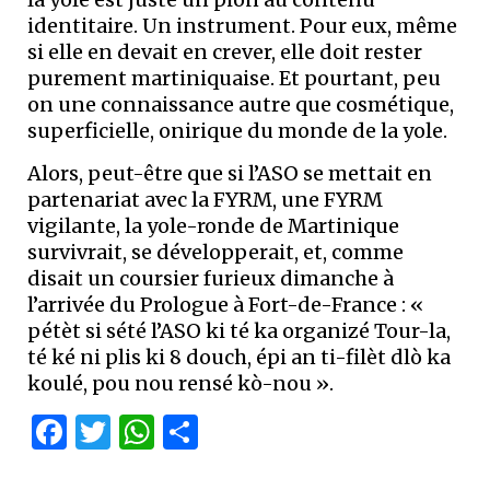
identitaire. Un instrument. Pour eux, même
si elle en devait en crever, elle doit rester
purement martiniquaise. Et pourtant, peu
on une connaissance autre que cosmétique,
superficielle, onirique du monde de la yole.
Alors, peut-être que si l’ASO se mettait en
partenariat avec la FYRM, une FYRM
vigilante, la yole-ronde de Martinique
survivrait, se développerait, et, comme
disait un coursier furieux dimanche à
l’arrivée du Prologue à Fort-de-France : «
pétèt si sété l’ASO ki té ka organizé Tour-la,
té ké ni plis ki 8 douch, épi an ti-filèt dlò ka
koulé, pou nou rensé kò-nou ».
Facebook
Twitter
WhatsApp
Partager