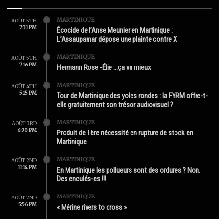
MARTINIQUE
AOÛT 5TH
7:31 PM
Écocide de l’Anse Meunier en Martinique :
L’Assaupamar dépose une plainte contre X
MARTINIQUE
AOÛT 5TH
7:16 PM
Hermann Rose -Élie …ça va mieux
MARTINIQUE
AOÛT 4TH
5:15 PM
Tour de Martinique des yoles rondes : la FYRM offre-t-
elle gratuitement son trésor audiovisuel ?
MARTINIQUE
AOÛT 3RD
6:30 PM
Produit de 1ère nécessité en rupture de stock en
Martinique
MARTINIQUE
AOÛT 2ND
11:14 PM
En Martinique les pollueurs sont des ordures ? Non.
Des enculés-es !!!
MARTINIQUE
AOÛT 2ND
5:56 PM
« Mérine rivers to cross »