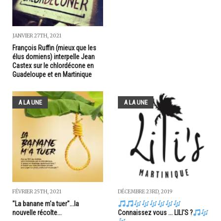
JANVIER 27TH, 2021
François Ruffin (mieux que les
élus domiens) interpelle Jean
Castex sur le chlordécone en
Guadeloupe et en Martinique
A LA UNE
A LA UNE
FÉVRIER 25TH, 2021
DÉCEMBRE 23RD, 2019
"La banane m'a tuer"...la
nouvelle récolte...
Connaissez vous ... LILI'S ?