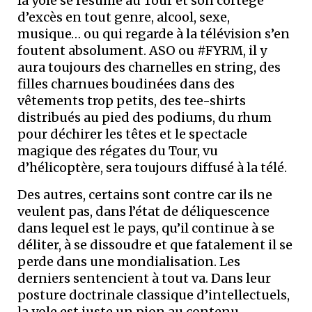
la yole se résume au Tour et son cortège
d’excès en tout genre, alcool, sexe,
musique… ou qui regarde à la télévision s’en
foutent absolument. ASO ou #FYRM, il y
aura toujours des charnelles en string, des
filles charnues boudinées dans des
vêtements trop petits, des tee-shirts
distribués au pied des podiums, du rhum
pour déchirer les têtes et le spectacle
magique des régates du Tour, vu
d’hélicoptère, sera toujours diffusé à la télé.
Des autres, certains sont contre car ils ne
veulent pas, dans l’état de déliquescence
dans lequel est le pays, qu’il continue à se
déliter, à se dissoudre et que fatalement il se
perde dans une mondialisation. Les
derniers sentencient à tout va. Dans leur
posture doctrinale classique d’intellectuels,
la yole est juste un pion au contenu