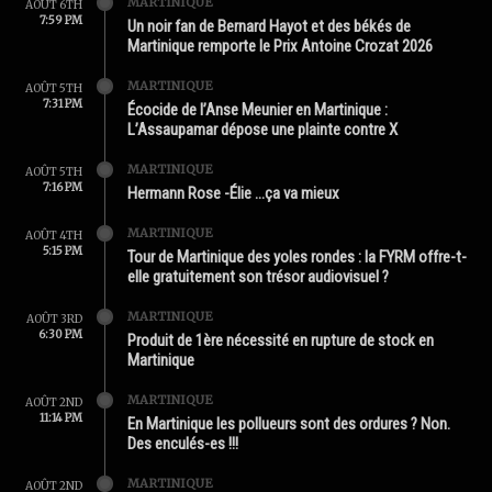
MARTINIQUE
AOÛT 6TH
7:59 PM
Un noir fan de Bernard Hayot et des békés de
Martinique remporte le Prix Antoine Crozat 2026
MARTINIQUE
AOÛT 5TH
7:31 PM
Écocide de l’Anse Meunier en Martinique :
L’Assaupamar dépose une plainte contre X
MARTINIQUE
AOÛT 5TH
7:16 PM
Hermann Rose -Élie …ça va mieux
MARTINIQUE
AOÛT 4TH
5:15 PM
Tour de Martinique des yoles rondes : la FYRM offre-t-
elle gratuitement son trésor audiovisuel ?
MARTINIQUE
AOÛT 3RD
6:30 PM
Produit de 1ère nécessité en rupture de stock en
Martinique
MARTINIQUE
AOÛT 2ND
11:14 PM
En Martinique les pollueurs sont des ordures ? Non.
Des enculés-es !!!
MARTINIQUE
AOÛT 2ND