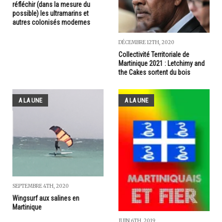
réfléchir (dans la mesure du
possible) les ultramarins et
autres colonisés modernes
DÉCEMBRE 12TH, 2020
Collectivité Territoriale de
Martinique 2021 : Letchimy and
the Cakes sortent du bois
A LA UNE
A LA UNE
SEPTEMBRE 4TH, 2020
Wingsurf aux salines en
Martinique
JUIN 6TH, 2019