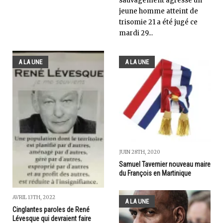
sauvagement agressé un
jeune homme atteint de
trisomie 21 a été jugé ce
mardi 29...
A LA UNE
A LA UNE
JUIN 28TH, 2020
Samuel Tavernier nouveau maire
du François en Martinique
AVRIL 13TH, 2022
A LA UNE
Cinglantes paroles de René
Lévesque qui devraient faire