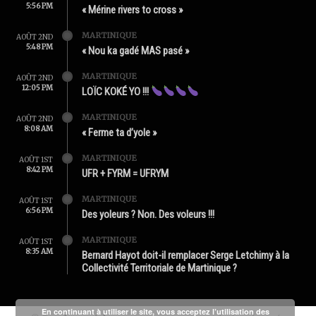
5:56 PM
« Mérine rivers to cross »
MARTINIQUE
AOÛT 2ND
5:48 PM
« Nou ka gadé MAS pasé »
MARTINIQUE
AOÛT 2ND
12:05 PM
LOÏC KOKÉ YO !!!
MARTINIQUE
AOÛT 2ND
8:08 AM
« Ferme ta d’yole »
MARTINIQUE
AOÛT 1ST
8:42 PM
UFR + FYRM = UFRYM
MARTINIQUE
AOÛT 1ST
6:56 PM
Des yoleurs ? Non. Des voleurs !!!
MARTINIQUE
AOÛT 1ST
8:35 AM
Bernard Hayot doit-il remplacer Serge Letchimy à la
Collectivité Territoriale de Martinique ?
En continuant à utiliser le site, vous acceptez l’utilisation des