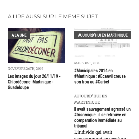
A LIRE AUSSI SUR LE MÊME SUJET
A LA UNE
AUJOURD'HUI EN MARTINIQUE
MARS 31ST, 2014
NOVEMBRE 26TH, 2019
#Municipales 2014 en
#Martinique : #Ecanvil creuse
Les images du jour 26/11/19 -
son trou au #Carbet
Chlordécone -Martinique -
Guadeloupe
AUJOURD'HUI EN
MARTINIQUE
Il avait sauvagement agressé un
#trisomique...il se retrouve en
comparution immédiate au
tribunal
L'individu qui avait