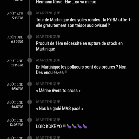
7:16 PM
Hermann Rose -Élie …ça va mieux
MARTINIQUE
AOÛT 4TH
5:15 PM
Tour de Martinique des yoles rondes : la FYRM offre-t-
elle gratuitement son trésor audiovisuel ?
MARTINIQUE
AOÛT 3RD
6:30 PM
Produit de 1ère nécessité en rupture de stock en
Martinique
MARTINIQUE
AOÛT 2ND
11:14 PM
En Martinique les pollueurs sont des ordures ? Non.
Des enculés-es !!!
MARTINIQUE
AOÛT 2ND
5:56 PM
« Mérine rivers to cross »
MARTINIQUE
AOÛT 2ND
5:48 PM
« Nou ka gadé MAS pasé »
MARTINIQUE
AOÛT 2ND
12:05 PM
LOÏC KOKÉ YO !!!
MARTINIQUE
AOÛT 2ND