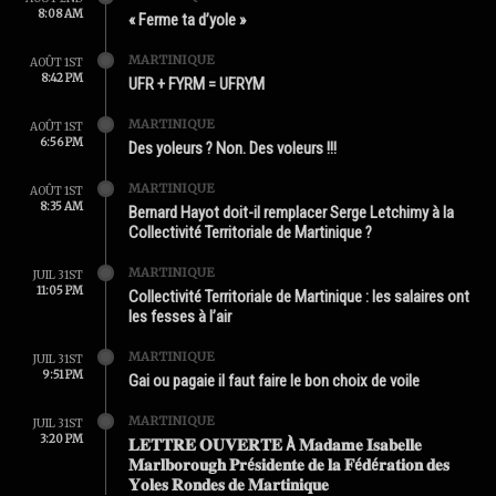
8:08 AM
« Ferme ta d’yole »
MARTINIQUE
AOÛT 1ST
8:42 PM
UFR + FYRM = UFRYM
MARTINIQUE
AOÛT 1ST
6:56 PM
Des yoleurs ? Non. Des voleurs !!!
MARTINIQUE
AOÛT 1ST
8:35 AM
Bernard Hayot doit-il remplacer Serge Letchimy à la
Collectivité Territoriale de Martinique ?
MARTINIQUE
JUIL 31ST
11:05 PM
Collectivité Territoriale de Martinique : les salaires ont
les fesses à l’air
MARTINIQUE
JUIL 31ST
9:51 PM
Gai ou pagaie il faut faire le bon choix de voile
MARTINIQUE
JUIL 31ST
3:20 PM
𝐋𝐄𝐓𝐓𝐑𝐄 𝐎𝐔𝐕𝐄𝐑𝐓𝐄 À 𝐌𝐚𝐝𝐚𝐦𝐞 𝐈𝐬𝐚𝐛𝐞𝐥𝐥𝐞
𝐌𝐚𝐫𝐥𝐛𝐨𝐫𝐨𝐮𝐠𝐡 𝐏𝐫é𝐬𝐢𝐝𝐞𝐧𝐭𝐞 𝐝𝐞 𝐥𝐚 𝐅é𝐝é𝐫𝐚𝐭𝐢𝐨𝐧 𝐝𝐞𝐬
𝐘𝐨𝐥𝐞𝐬 𝐑𝐨𝐧𝐝𝐞𝐬 𝐝𝐞 𝐌𝐚𝐫𝐭𝐢𝐧𝐢𝐪𝐮𝐞