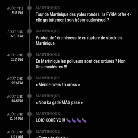
MARTINIQUE
AOÛT 4TH
5:15 PM
Tour de Martinique des yoles rondes : la FYRM offre-t-
elle gratuitement son trésor audiovisuel ?
MARTINIQUE
AOÛT 3RD
6:30 PM
Produit de 1ère nécessité en rupture de stock en
Martinique
MARTINIQUE
AOÛT 2ND
11:14 PM
En Martinique les pollueurs sont des ordures ? Non.
Des enculés-es !!!
MARTINIQUE
AOÛT 2ND
5:56 PM
« Mérine rivers to cross »
MARTINIQUE
AOÛT 2ND
5:48 PM
« Nou ka gadé MAS pasé »
MARTINIQUE
AOÛT 2ND
12:05 PM
LOÏC KOKÉ YO !!!
MARTINIQUE
AOÛT 2ND
8:08 AM