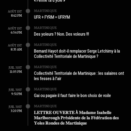
« Ferme ta d’yole »
MARTINIQUE
AOÛT 1ST
8:42 PM
UFR + FYRM = UFRYM
MARTINIQUE
AOÛT 1ST
6:56 PM
Des yoleurs ? Non. Des voleurs !!!
MARTINIQUE
AOÛT 1ST
8:35 AM
Bernard Hayot doit-il remplacer Serge Letchimy à la
Collectivité Territoriale de Martinique ?
MARTINIQUE
JUIL 31ST
11:05 PM
Collectivité Territoriale de Martinique : les salaires ont
les fesses à l’air
MARTINIQUE
JUIL 31ST
9:51 PM
Gai ou pagaie il faut faire le bon choix de voile
MARTINIQUE
JUIL 31ST
3:20 PM
𝐋𝐄𝐓𝐓𝐑𝐄 𝐎𝐔𝐕𝐄𝐑𝐓𝐄 À 𝐌𝐚𝐝𝐚𝐦𝐞 𝐈𝐬𝐚𝐛𝐞𝐥𝐥𝐞
𝐌𝐚𝐫𝐥𝐛𝐨𝐫𝐨𝐮𝐠𝐡 𝐏𝐫é𝐬𝐢𝐝𝐞𝐧𝐭𝐞 𝐝𝐞 𝐥𝐚 𝐅é𝐝é𝐫𝐚𝐭𝐢𝐨𝐧 𝐝𝐞𝐬
𝐘𝐨𝐥𝐞𝐬 𝐑𝐨𝐧𝐝𝐞𝐬 𝐝𝐞 𝐌𝐚𝐫𝐭𝐢𝐧𝐢𝐪𝐮𝐞