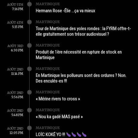
MARTINIQUE
AOÛT 5TH
7:16 PM
Hermann Rose -Élie …ça va mieux
MARTINIQUE
AOÛT 4TH
5:15 PM
Tour de Martinique des yoles rondes : la FYRM offre-t-
elle gratuitement son trésor audiovisuel ?
MARTINIQUE
AOÛT 3RD
6:30 PM
Produit de 1ère nécessité en rupture de stock en
Martinique
MARTINIQUE
AOÛT 2ND
11:14 PM
En Martinique les pollueurs sont des ordures ? Non.
Des enculés-es !!!
MARTINIQUE
AOÛT 2ND
5:56 PM
« Mérine rivers to cross »
MARTINIQUE
AOÛT 2ND
5:48 PM
« Nou ka gadé MAS pasé »
MARTINIQUE
AOÛT 2ND
12:05 PM
LOÏC KOKÉ YO !!!