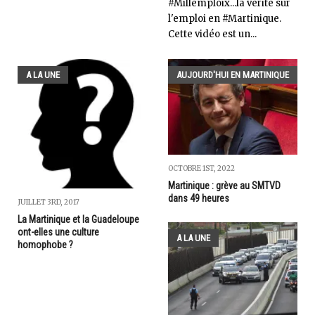
#Millemploix...la vérité sur
l'emploi en #Martinique.
Cette vidéo est un...
A LA UNE
AUJOURD'HUI EN MARTINIQUE
OCTOBRE 1ST, 2022
Martinique : grève au SMTVD
dans 49 heures
JUILLET 3RD, 2017
La Martinique et la Guadeloupe
ont-elles une culture
A LA UNE
homophobe ?