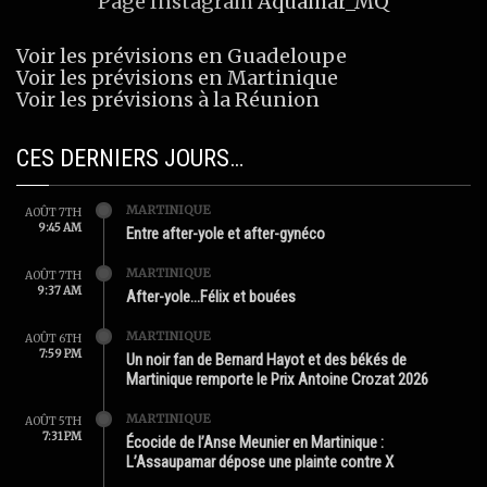
Page Instagram
Aquamar_MQ
Voir les prévisions en Guadeloupe
Voir les prévisions en Martinique
Voir les prévisions à la Réunion
CES DERNIERS JOURS…
MARTINIQUE
AOÛT 7TH
9:45 AM
Entre after-yole et after-gynéco
MARTINIQUE
AOÛT 7TH
9:37 AM
After-yole…Félix et bouées
MARTINIQUE
AOÛT 6TH
7:59 PM
Un noir fan de Bernard Hayot et des békés de
Martinique remporte le Prix Antoine Crozat 2026
MARTINIQUE
AOÛT 5TH
7:31 PM
Écocide de l’Anse Meunier en Martinique :
L’Assaupamar dépose une plainte contre X