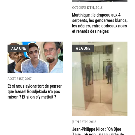
OCTOBRE 17TH, 2018
Martinique : le drapeau aux 4
serpents, les gendarmes blancs,
les nègres, entre corbeaux noirs
et renards des neiges
A LA UNE
A LA UNE
AOÛT 31ST, 2017
Et si nous avions tort de penser
que Ismael Boudjekada n'a pas
raison ? Et si on s'y mettait ?
JUIN 26TH, 2018
Jean-Philippe Nilor : "Oh Djee
Zeus...oh non... pas lui près de