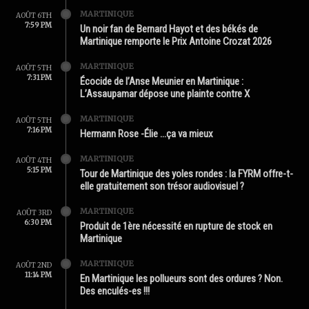
MARTINIQUE
AOÛT 6TH
7:59 PM
Un noir fan de Bernard Hayot et des békés de
Martinique remporte le Prix Antoine Crozat 2026
MARTINIQUE
AOÛT 5TH
7:31 PM
Écocide de l’Anse Meunier en Martinique :
L’Assaupamar dépose une plainte contre X
MARTINIQUE
AOÛT 5TH
7:16 PM
Hermann Rose -Élie …ça va mieux
MARTINIQUE
AOÛT 4TH
5:15 PM
Tour de Martinique des yoles rondes : la FYRM offre-t-
elle gratuitement son trésor audiovisuel ?
MARTINIQUE
AOÛT 3RD
6:30 PM
Produit de 1ère nécessité en rupture de stock en
Martinique
MARTINIQUE
AOÛT 2ND
11:14 PM
En Martinique les pollueurs sont des ordures ? Non.
Des enculés-es !!!