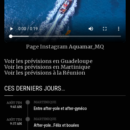
Page Instagram
Aquamar_MQ
Voir les prévisions en Guadeloupe
Voir les prévisions en Martinique
Voir les prévisions à la Réunion
CES DERNIERS JOURS…
MARTINIQUE
AOÛT 7TH
9:45 AM
Entre after-yole et after-gynéco
MARTINIQUE
AOÛT 7TH
9:37 AM
After-yole…Félix et bouées