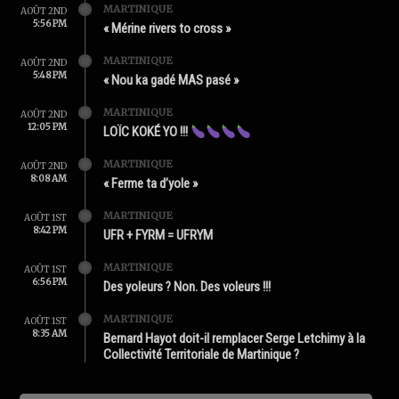
MARTINIQUE
AOÛT 2ND
5:56 PM
« Mérine rivers to cross »
MARTINIQUE
AOÛT 2ND
5:48 PM
« Nou ka gadé MAS pasé »
MARTINIQUE
AOÛT 2ND
12:05 PM
LOÏC KOKÉ YO !!!
MARTINIQUE
AOÛT 2ND
8:08 AM
« Ferme ta d’yole »
MARTINIQUE
AOÛT 1ST
8:42 PM
UFR + FYRM = UFRYM
MARTINIQUE
AOÛT 1ST
6:56 PM
Des yoleurs ? Non. Des voleurs !!!
MARTINIQUE
AOÛT 1ST
8:35 AM
Bernard Hayot doit-il remplacer Serge Letchimy à la
Collectivité Territoriale de Martinique ?