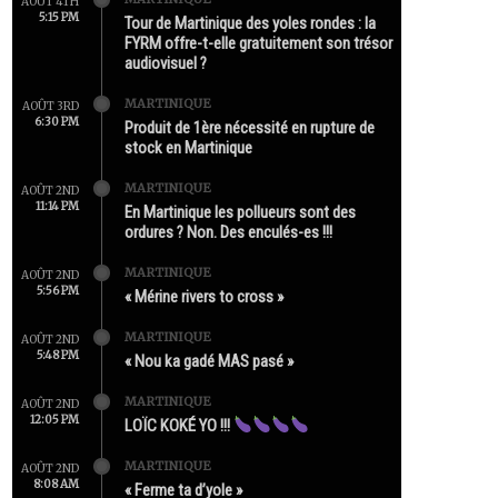
AOÛT 4TH
5:15 PM
Tour de Martinique des yoles rondes : la
FYRM offre-t-elle gratuitement son trésor
audiovisuel ?
MARTINIQUE
AOÛT 3RD
6:30 PM
Produit de 1ère nécessité en rupture de
stock en Martinique
MARTINIQUE
AOÛT 2ND
11:14 PM
En Martinique les pollueurs sont des
ordures ? Non. Des enculés-es !!!
MARTINIQUE
AOÛT 2ND
5:56 PM
« Mérine rivers to cross »
MARTINIQUE
AOÛT 2ND
5:48 PM
« Nou ka gadé MAS pasé »
MARTINIQUE
AOÛT 2ND
12:05 PM
LOÏC KOKÉ YO !!!
MARTINIQUE
AOÛT 2ND
8:08 AM
« Ferme ta d’yole »