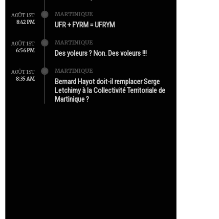
MARTINIQUE
AOÛT 1ST
8:42 PM
UFR + FYRM = UFRYM
MARTINIQUE
AOÛT 1ST
6:56 PM
Des yoleurs ? Non. Des voleurs !!!
MARTINIQUE
AOÛT 1ST
8:35 AM
Bernard Hayot doit-il remplacer Serge
Letchimy à la Collectivité Territoriale de
Martinique ?