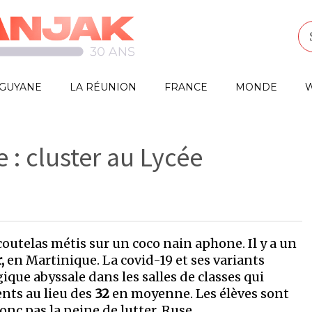
GUYANE
LA RÉUNION
FRANCE
MONDE
W
 : cluster au Lycée
utelas métis sur un coco nain aphone. Il y a un
r,
en Martinique. La covid-19 et ses variants
e abyssale dans les salles de classes qui
nts au lieu des
32
en moyenne. Les élèves sont
onc pas la peine de lutter. Ruse.