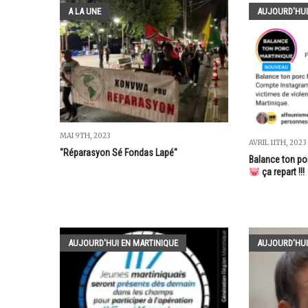
A LA UNE
AUJOURD'HUI
MAI 9TH, 2023
AVRIL 11TH, 2023
"Réparasyon Sé Fondas Lapé"
Balance ton por
ça repart !!!
AUJOURD'HUI EN MARTINIQUE
AUJOURD'HUI