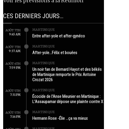
Voir les prévisions à la Réunion
CES DERNIERS JOURS…
MARTINIQUE
AOÛT 7TH
9:45 AM
Entre after-yole et after-gynéco
MARTINIQUE
AOÛT 7TH
9:37 AM
After-yole…Félix et bouées
MARTINIQUE
AOÛT 6TH
7:59 PM
Un noir fan de Bernard Hayot et des békés
de Martinique remporte le Prix Antoine
Crozat 2026
MARTINIQUE
AOÛT 5TH
7:31 PM
Écocide de l’Anse Meunier en Martinique :
L’Assaupamar dépose une plainte contre X
MARTINIQUE
AOÛT 5TH
7:16 PM
Hermann Rose -Élie …ça va mieux
MARTINIQUE