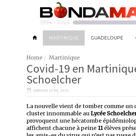
MARTINIQUE
GUADELOUPE
Home
Martinique
Covid-19 en Martinique
Schoelcher
JANVIER 10TH, 2022
La nouvelle vient de tomber comme un co
cluster innommable au
Lycée Schoelche
provoquent une hécatombe épidémiologiqu
affichent chacune à peine
11
élèves prése
les amis-es du virus qui n’est pas russe d