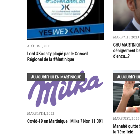
MARS 7TH, 2023
CHU MARTINIQUE
AOÛT 1ST, 2013
dénigrement ba
Lord #Kossity plagié par le Conseil
d'encu...?
Régional de la #Martinique
AUJOURD'HUI EN MARTINIQUE
AUJOURD'HUI
MARS 15TH, 2022
MARS 31ST, 2026
Covid-19 en Martinique : Milka ? Non 11 391
Manahë quitte 
la 1ère Télé