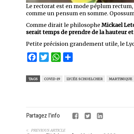
Le rectorat est en mode péplum rectum, l
comme un pensum en somme. Opossum. La
Comme dirait le philosophe
Mickael Let
serait temps de prendre de la hauteur et
Petite précision grandement utile, le Ly
Facebook
Twitter
WhatsApp
Partager
TAGS
COVID-19
LYCÉE SCHOELCHER
MARTINIQUE
Partagez l'info
PREVIOUS ARTICLE