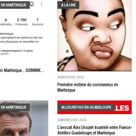
 EN MARTINIQUE
A LA UNE
c Martinique... GOINNKK ...
MARS 15TH, 2020
Première victime du coronavirus en
Martinique
 EN MARTINIQUE
AUJOURD'HUI EN GUADELOUPE
JANVIER 21ST, 2022
L'avocat Alex Ursulet écartelé entre France-
Antilles Guadeloupe et Martinique