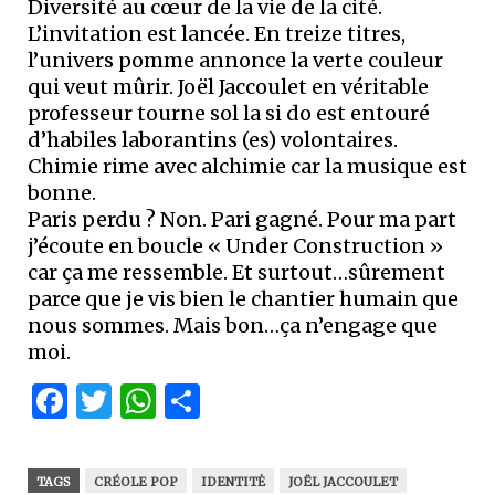
Diversité au cœur de la vie de la cité.
L’invitation est lancée. En treize titres,
l’univers pomme annonce la verte couleur
qui veut mûrir. Joël Jaccoulet en véritable
professeur tourne sol la si do est entouré
d’habiles laborantins (es) volontaires.
Chimie rime avec alchimie car la musique est
bonne.
Paris perdu ? Non. Pari gagné. Pour ma part
j’écoute en boucle « Under Construction »
car ça me ressemble. Et surtout…sûrement
parce que je vis bien le chantier humain que
nous sommes. Mais bon…ça n’engage que
moi.
Facebook
Twitter
WhatsApp
Partager
TAGS
CRÉOLE POP
IDENTITĖ
JOËL JACCOULET