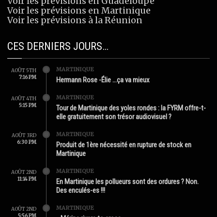
Voir les prévisions en Guadeloupe
Voir les prévisions en Martinique
Voir les prévisions à la Réunion
CES DERNIERS JOURS…
MARTINIQUE
AOÛT 5TH
7:16 PM
Hermann Rose -Élie …ça va mieux
MARTINIQUE
AOÛT 4TH
5:15 PM
Tour de Martinique des yoles rondes : la FYRM offre-t-
elle gratuitement son trésor audiovisuel ?
MARTINIQUE
AOÛT 3RD
6:30 PM
Produit de 1ère nécessité en rupture de stock en
Martinique
MARTINIQUE
AOÛT 2ND
11:14 PM
En Martinique les pollueurs sont des ordures ? Non.
Des enculés-es !!!
MARTINIQUE
AOÛT 2ND
5:56 PM