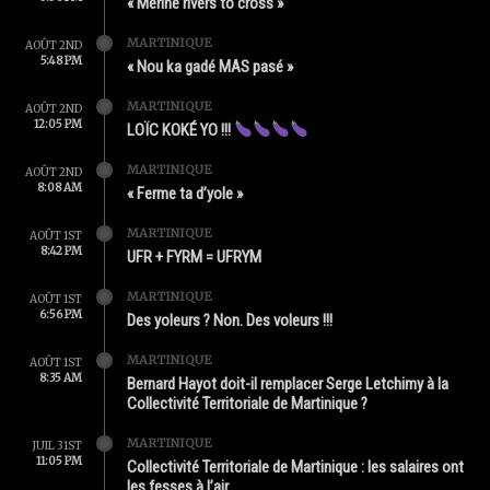
« Mérine rivers to cross »
MARTINIQUE
AOÛT 2ND
5:48 PM
« Nou ka gadé MAS pasé »
MARTINIQUE
AOÛT 2ND
12:05 PM
LOÏC KOKÉ YO !!!
MARTINIQUE
AOÛT 2ND
8:08 AM
« Ferme ta d’yole »
MARTINIQUE
AOÛT 1ST
8:42 PM
UFR + FYRM = UFRYM
MARTINIQUE
AOÛT 1ST
6:56 PM
Des yoleurs ? Non. Des voleurs !!!
MARTINIQUE
AOÛT 1ST
8:35 AM
Bernard Hayot doit-il remplacer Serge Letchimy à la
Collectivité Territoriale de Martinique ?
MARTINIQUE
JUIL 31ST
11:05 PM
Collectivité Territoriale de Martinique : les salaires ont
les fesses à l’air