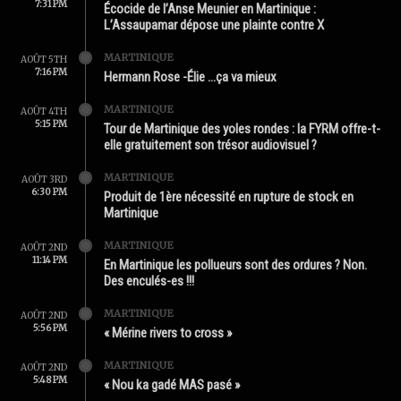
7:31 PM
Écocide de l’Anse Meunier en Martinique :
L’Assaupamar dépose une plainte contre X
MARTINIQUE
AOÛT 5TH
7:16 PM
Hermann Rose -Élie …ça va mieux
MARTINIQUE
AOÛT 4TH
5:15 PM
Tour de Martinique des yoles rondes : la FYRM offre-t-
elle gratuitement son trésor audiovisuel ?
MARTINIQUE
AOÛT 3RD
6:30 PM
Produit de 1ère nécessité en rupture de stock en
Martinique
MARTINIQUE
AOÛT 2ND
11:14 PM
En Martinique les pollueurs sont des ordures ? Non.
Des enculés-es !!!
MARTINIQUE
AOÛT 2ND
5:56 PM
« Mérine rivers to cross »
MARTINIQUE
AOÛT 2ND
5:48 PM
« Nou ka gadé MAS pasé »