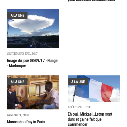
A LA UNE
SEPTEMBRE 3RD, 2017
Image du jour 03/09/17 - Nuage
- Martinique
A LA UNE
A LA UNE
AOÛT 12TH, 2015
Eh oui...Mickael...Leton sont
MAI 28TH, 2018
durs et ça ne fait que
Mamoudou Day in Paris
commencer