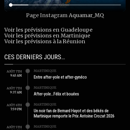
Page Instagram
Aquamar_MQ
Voir les prévisions en Guadeloupe
Voir les prévisions en Martinique
Voir les prévisions à la Réunion
CES DERNIERS JOURS…
MARTINIQUE
AOÛT 7TH
9:45 AM
Entre after-yole et after-gynéco
MARTINIQUE
AOÛT 7TH
9:37 AM
After-yole…Félix et bouées
MARTINIQUE
AOÛT 6TH
7:59 PM
Un noir fan de Bernard Hayot et des békés de
Martinique remporte le Prix Antoine Crozat 2026
MARTINIQUE
AOÛT 5TH