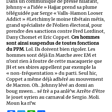
Dans un communiqué de presse hilarant,
Johnny « a l’idée » Hajjar prend sa plume
téléguidée par Serge « Valls-Hamon Looser
Addict » #Letchimy le moine tibétain métis,
grand spécialiste de l’éolien électoral, pour
prendre des sanctions contre Fred Lordinot,
Dany Chomet et Eric Coppet.
Ces hommes
sont ainsi suspendus de toutes fonctions
du PPM
. Lol. Ils doivent bien rigoler. Les
hommes sont déjà En Marche avec EM et
n’ont rien à foutre de cette macaquerie que
JH et ses sbires appellent par exemple la
« non-fréquentation » du parti. Seul hic,
Coppet a même déjà adhéré au mouvement
de Macron. Oh…Johnny lévé an domi an
boug mwen… sé frè a pa anlè’w. Arrête d’être
le jouet syrien au carnaval de Sergio. Moli.
Moun ka ri’w.