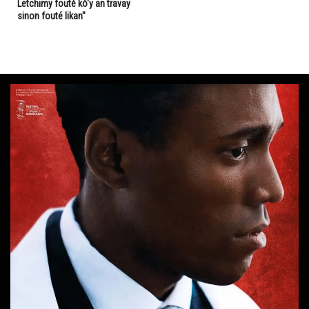
Letchimy fouté kò'y an travay
sinon fouté likan"