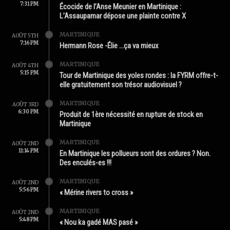
7:31 PM
Écocide de l’Anse Meunier en Martinique :
L’Assaupamar dépose une plainte contre X
MARTINIQUE
AOÛT 5TH
7:16 PM
Hermann Rose -Élie …ça va mieux
MARTINIQUE
AOÛT 4TH
5:15 PM
Tour de Martinique des yoles rondes : la FYRM offre-t-
elle gratuitement son trésor audiovisuel ?
MARTINIQUE
AOÛT 3RD
6:30 PM
Produit de 1ère nécessité en rupture de stock en
Martinique
MARTINIQUE
AOÛT 2ND
11:14 PM
En Martinique les pollueurs sont des ordures ? Non.
Des enculés-es !!!
MARTINIQUE
AOÛT 2ND
5:56 PM
« Mérine rivers to cross »
MARTINIQUE
AOÛT 2ND
5:48 PM
« Nou ka gadé MAS pasé »