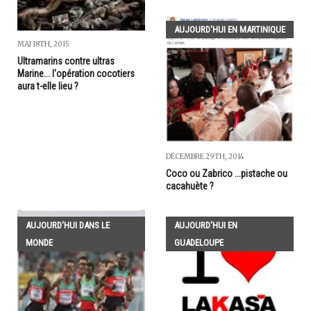
AUJOURD'HUI EN MARTINIQUE
MAI 18TH, 2015
Ultramarins contre ultras
Marine... l'opération cocotiers
aura t-elle lieu ?
DÉCEMBRE 29TH, 2014
Coco ou Zabrico ...pistache ou
cacahuète ?
AUJOURD'HUI DANS LE
AUJOURD'HUI EN
MONDE
GUADELOUPE