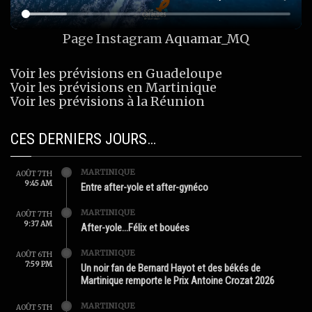
Page Instagram
Aquamar_MQ
Voir les prévisions en Guadeloupe
Voir les prévisions en Martinique
Voir les prévisions à la Réunion
CES DERNIERS JOURS…
MARTINIQUE
AOÛT 7TH
9:45 AM
Entre after-yole et after-gynéco
MARTINIQUE
AOÛT 7TH
9:37 AM
After-yole…Félix et bouées
MARTINIQUE
AOÛT 6TH
7:59 PM
Un noir fan de Bernard Hayot et des békés de
Martinique remporte le Prix Antoine Crozat 2026
MARTINIQUE
AOÛT 5TH