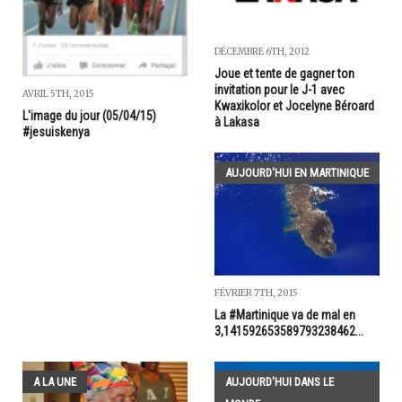
DÉCEMBRE 6TH, 2012
Joue et tente de gagner ton
invitation pour le J-1 avec
AVRIL 5TH, 2015
Kwaxikolor et Jocelyne Béroard
L'image du jour (05/04/15)
à Lakasa
#jesuiskenya
AUJOURD'HUI EN MARTINIQUE
FÉVRIER 7TH, 2015
La #Martinique va de mal en
3,141592653589793238462...
A LA UNE
AUJOURD'HUI DANS LE