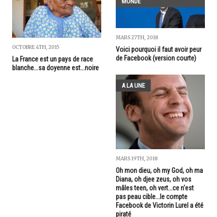
MONDE
MARS 27TH, 2018
OCTOBRE 4TH, 2015
Voici pourquoi il faut avoir peur
de Facebook (version courte)
La France est un pays de race
blanche...sa doyenne est...noire
A LA UNE
MARS 19TH, 2018
Oh mon dieu, oh my God, oh ma
Diana, oh djee zeus, oh vos
mâles teen, oh vert...ce n'est
pas peau cible...le compte
Facebook de Victorin Lurel a été
piraté