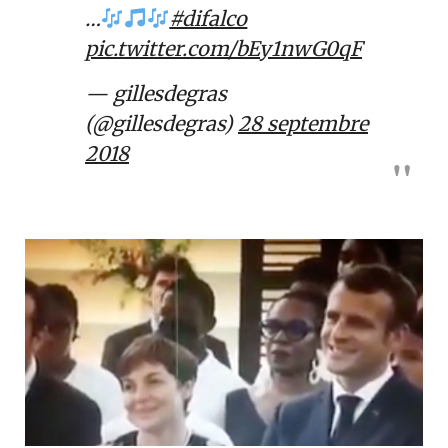
…
#difalco
pic.twitter.com/bEy1nwG0qF
— gillesdegras
(@gillesdegras)
28 septembre
2018