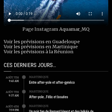
Page Instagram
Aquamar_MQ
Voir les prévisions en Guadeloupe
Voir les prévisions en Martinique
Voir les prévisions à la Réunion
CES DERNIERS JOURS…
MARTINIQUE
AOÛT 7TH
9:45 AM
Entre after-yole et after-gynéco
MARTINIQUE
AOÛT 7TH
9:37 AM
After-yole…Félix et bouées
MARTINIQUE
AOÛT 6TH
7:59 PM
Un noir fan de Bernard Hayot et des békés de