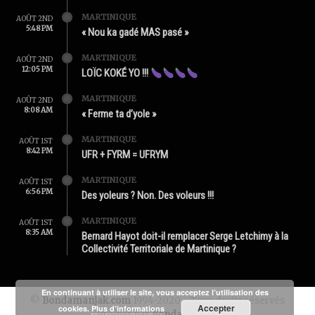
MARTINIQUE
AOÛT 2ND
5:48 PM
« Nou ka gadé MAS pasé »
MARTINIQUE
AOÛT 2ND
12:05 PM
LOÏC KOKÉ YO !!!
MARTINIQUE
AOÛT 2ND
8:08 AM
« Ferme ta d’yole »
MARTINIQUE
AOÛT 1ST
8:42 PM
UFR + FYRM = UFRYM
MARTINIQUE
AOÛT 1ST
6:56 PM
Des yoleurs ? Non. Des voleurs !!!
MARTINIQUE
AOÛT 1ST
8:35 AM
Bernard Hayot doit-il remplacer Serge Letchimy à la
Collectivité Territoriale de Martinique ?
En continuant à utiliser le site, vous acceptez l’utilisation des
©
Bondamanjak.com
1994-2020 - Tous droits réservés
Accepter
cookies.
Plus d’informations
Produit par
Bondamanjak