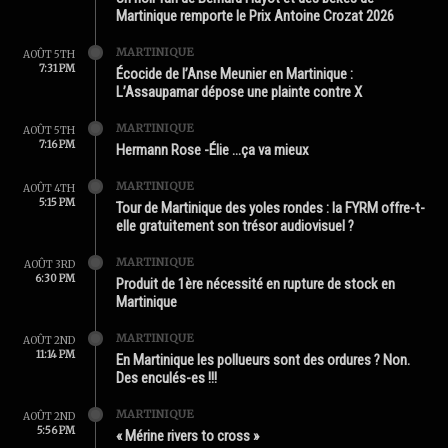
Martinique remporte le Prix Antoine Crozat 2026
MARTINIQUE
AOÛT 5TH
7:31 PM
Écocide de l’Anse Meunier en Martinique :
L’Assaupamar dépose une plainte contre X
MARTINIQUE
AOÛT 5TH
7:16 PM
Hermann Rose -Élie …ça va mieux
MARTINIQUE
AOÛT 4TH
5:15 PM
Tour de Martinique des yoles rondes : la FYRM offre-t-
elle gratuitement son trésor audiovisuel ?
MARTINIQUE
AOÛT 3RD
6:30 PM
Produit de 1ère nécessité en rupture de stock en
Martinique
MARTINIQUE
AOÛT 2ND
11:14 PM
En Martinique les pollueurs sont des ordures ? Non.
Des enculés-es !!!
MARTINIQUE
AOÛT 2ND
5:56 PM
« Mérine rivers to cross »