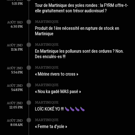
5:15 PM
Tour de Martinique des yoles rondes : la FYRM offre-t-
elle gratuitement son trésor audiovisuel ?
MARTINIQUE
AOÛT 3RD
6:30 PM
Produit de 1ère nécessité en rupture de stock en
Martinique
MARTINIQUE
AOÛT 2ND
11:14 PM
En Martinique les pollueurs sont des ordures ? Non.
Des enculés-es !!!
MARTINIQUE
AOÛT 2ND
5:56 PM
« Mérine rivers to cross »
MARTINIQUE
AOÛT 2ND
5:48 PM
« Nou ka gadé MAS pasé »
MARTINIQUE
AOÛT 2ND
12:05 PM
LOÏC KOKÉ YO !!!
MARTINIQUE
AOÛT 2ND
8:08 AM
« Ferme ta d’yole »