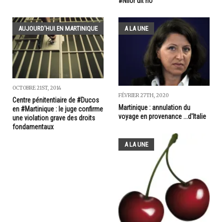
#Nilor dit no
AUJOURD'HUI EN MARTINIQUE
A LA UNE
OCTOBRE 21ST, 2014
FÉVRIER 27TH, 2020
Centre pénitentiaire de #Ducos
Martinique : annulation du
en #Martinique : le juge confirme
voyage en provenance ...d'Italie
une violation grave des droits
fondamentaux
A LA UNE