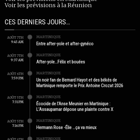
Voir les prévisions à la Réunion
CES DERNIERS JOURS…
MARTINIQUE
AOÛT 7TH
9:45 AM
Entre after-yole et after-gynéco
MARTINIQUE
AOÛT 7TH
9:37 AM
After-yole…Félix et bouées
MARTINIQUE
AOÛT 6TH
7:59 PM
Un noir fan de Bernard Hayot et des békés de
Martinique remporte le Prix Antoine Crozat 2026
MARTINIQUE
AOÛT 5TH
7:31 PM
Écocide de l’Anse Meunier en Martinique :
L’Assaupamar dépose une plainte contre X
MARTINIQUE
AOÛT 5TH
7:16 PM
Hermann Rose -Élie …ça va mieux
MARTINIQUE
AOÛT 4TH