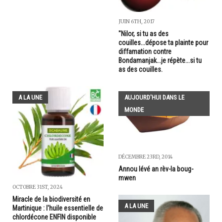
JUIN 6TH, 2017
"Nilor, si tu as des
couilles...dépose ta plainte pour
diffamation contre
Bondamanjak...je répète...si tu
as des couilles.
A LA UNE
AUJOURD'HUI DANS LE
MONDE
DÉCEMBRE 23RD, 2014
Annou lévé an rèv-la boug-
mwen
OCTOBRE 31ST, 2024
Miracle de la biodiversité en
A LA UNE
Martinique : l'huile essentielle de
chlordécone ENFIN disponible