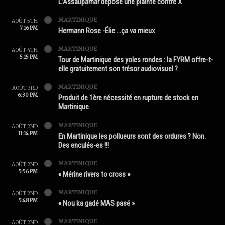
L’Assaupamar dépose une plainte contre X
MARTINIQUE
AOÛT 5TH
7:16 PM
Hermann Rose -Élie …ça va mieux
MARTINIQUE
AOÛT 4TH
5:15 PM
Tour de Martinique des yoles rondes : la FYRM offre-t-
elle gratuitement son trésor audiovisuel ?
MARTINIQUE
AOÛT 3RD
6:30 PM
Produit de 1ère nécessité en rupture de stock en
Martinique
MARTINIQUE
AOÛT 2ND
11:14 PM
En Martinique les pollueurs sont des ordures ? Non.
Des enculés-es !!!
MARTINIQUE
AOÛT 2ND
5:56 PM
« Mérine rivers to cross »
MARTINIQUE
AOÛT 2ND
5:48 PM
« Nou ka gadé MAS pasé »
MARTINIQUE
AOÛT 2ND