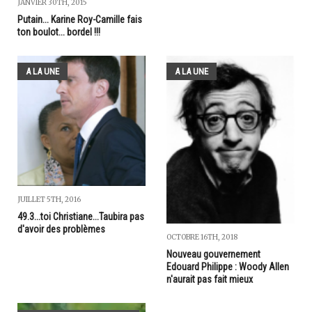
JANVIER 30TH, 2015
Putain... Karine Roy-Camille fais
ton boulot... bordel !!!
A LA UNE
A LA UNE
JUILLET 5TH, 2016
49.3...toi Christiane...Taubira pas
d'avoir des problèmes
OCTOBRE 16TH, 2018
Nouveau gouvernement
Edouard Philippe : Woody Allen
n'aurait pas fait mieux