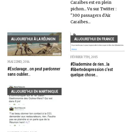
Caraïbes est en plein
pichon... Vu sur Twitter :
"300 passagers d'Air
Caraïbes...
AUJOURD'HUI À LA RÉUNION
AUJOURD'HUI EN FRANCE
FÉVRIER 7TH, 2015
MAI 22ND, 2014
#Diadermine de rien...la
#Esclavage...on peut pardonner
#libertedexpression c'est
sans oublier...
quelque chose...
AUJOURD'HUI EN MARTINIQUE