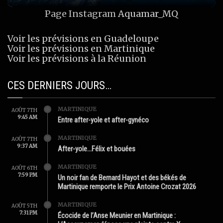
Page Instagram
Aquamar_MQ
Voir les prévisions en Guadeloupe
Voir les prévisions en Martinique
Voir les prévisions à la Réunion
CES DERNIERS JOURS…
MARTINIQUE
AOÛT 7TH
9:45 AM
Entre after-yole et after-gynéco
MARTINIQUE
AOÛT 7TH
9:37 AM
After-yole…Félix et bouées
MARTINIQUE
AOÛT 6TH
7:59 PM
Un noir fan de Bernard Hayot et des békés de
Martinique remporte le Prix Antoine Crozat 2026
MARTINIQUE
AOÛT 5TH
7:31 PM
Écocide de l’Anse Meunier en Martinique :