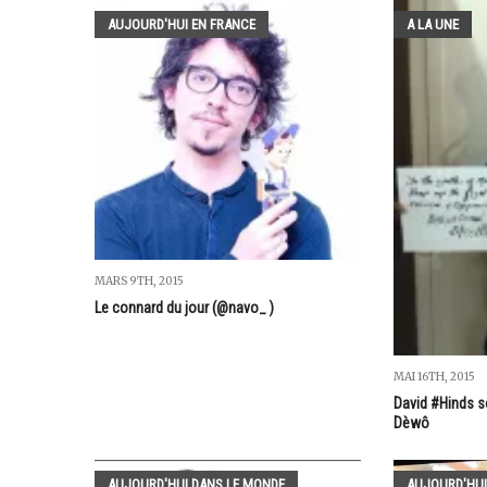
AUJOURD'HUI EN FRANCE
A LA UNE
MARS 9TH, 2015
Le connard du jour (@navo_ )
MAI 16TH, 2015
David #Hinds s
Dèwô
AUJOURD'HUI DANS LE MONDE
AUJOURD'HUI