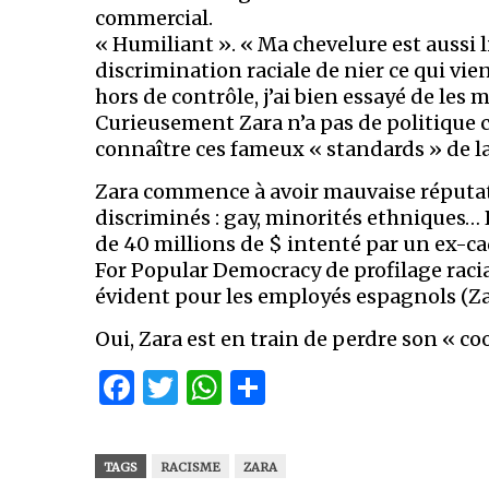
commercial.
« Humiliant ». « Ma chevelure est aussi l
discrimination raciale de nier ce qui vie
hors de contrôle, j’ai bien essayé de les
Curieusement Zara n’a pas de politique c
connaître ces fameux « standards » de l
Zara commence à avoir mauvaise réputati
discriminés : gay, minorités ethniques… 
de 40 millions de $ intenté par un ex-cad
For Popular Democracy de profilage racial
évident pour les employés espagnols (Z
Oui, Zara est en train de perdre son « co
Facebook
Twitter
WhatsApp
Partager
TAGS
RACISME
ZARA