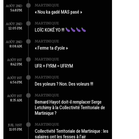
MARTINIQUE
AOÛT 2ND
5:48 PM
« Nou ka gadé MAS pasé »
MARTINIQUE
AOÛT 2ND
12:05 PM
LOÏC KOKÉ YO !!!
MARTINIQUE
AOÛT 2ND
8:08 AM
« Ferme ta d’yole »
MARTINIQUE
AOÛT 1ST
8:42 PM
UFR + FYRM = UFRYM
MARTINIQUE
AOÛT 1ST
6:56 PM
Des yoleurs ? Non. Des voleurs !!!
MARTINIQUE
AOÛT 1ST
8:35 AM
Bernard Hayot doit-il remplacer Serge
Letchimy à la Collectivité Territoriale de
Martinique ?
MARTINIQUE
JUIL 31ST
11:05 PM
Collectivité Territoriale de Martinique : les
salaires ont les fesses à l’air