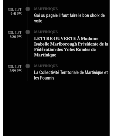
MARTINIQUE
JUIL 31ST
9:51 PM
Gai ou pagaie il faut faire le bon choix de
voile
MARTINIQUE
JUIL 31ST
3:20 PM
𝐋𝐄𝐓𝐓𝐑𝐄 𝐎𝐔𝐕𝐄𝐑𝐓𝐄 À 𝐌𝐚𝐝𝐚𝐦𝐞
𝐈𝐬𝐚𝐛𝐞𝐥𝐥𝐞 𝐌𝐚𝐫𝐥𝐛𝐨𝐫𝐨𝐮𝐠𝐡 𝐏𝐫é𝐬𝐢𝐝𝐞𝐧𝐭𝐞 𝐝𝐞 𝐥𝐚
𝐅é𝐝é𝐫𝐚𝐭𝐢𝐨𝐧 𝐝𝐞𝐬 𝐘𝐨𝐥𝐞𝐬 𝐑𝐨𝐧𝐝𝐞𝐬 𝐝𝐞
𝐌𝐚𝐫𝐭𝐢𝐧𝐢𝐪𝐮𝐞
MARTINIQUE
JUIL 31ST
2:59 PM
La Collectivité Territoriale de Martinique et
les Fourmis