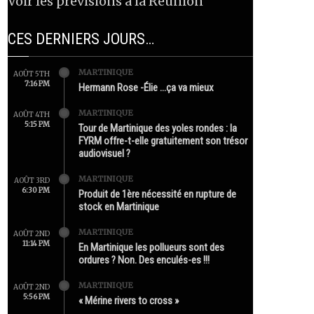
Voir les prévisions à la Réunion
CES DERNIERS JOURS…
MARTINIQUE
AOÛT 5TH
7:16 PM
Hermann Rose -Élie …ça va mieux
MARTINIQUE
AOÛT 4TH
5:15 PM
Tour de Martinique des yoles rondes : la
FYRM offre-t-elle gratuitement son trésor
audiovisuel ?
MARTINIQUE
AOÛT 3RD
6:30 PM
Produit de 1ère nécessité en rupture de
stock en Martinique
MARTINIQUE
AOÛT 2ND
11:14 PM
En Martinique les pollueurs sont des
ordures ? Non. Des enculés-es !!!
MARTINIQUE
AOÛT 2ND
5:56 PM
« Mérine rivers to cross »